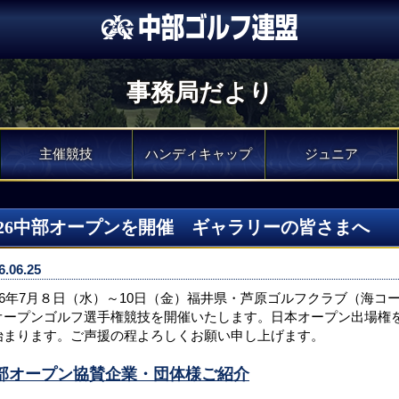
事務局だより
主催競技
ハンディキャップ
ジュニア
026中部オープンを開催 ギャラリーの皆さまへ
6.06.25
026年7月８日（水）～10日（金）福井県・芦原ゴルフクラブ（海コ
オープンゴルフ選手権競技を開催いたします。日本オープン出場権
始まります。ご声援の程よろしくお願い申し上げます。
部オープン協賛企業・団体様ご紹介