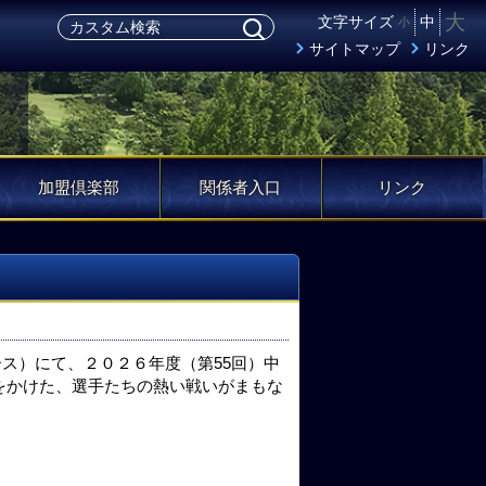
大
文字サイズ
中
小
サイトマップ
リンク
加盟倶楽部
関係者入口
リンク
ース）にて、２０２６年度（第55回）中
をかけた、選手たちの熱い戦いがまもな