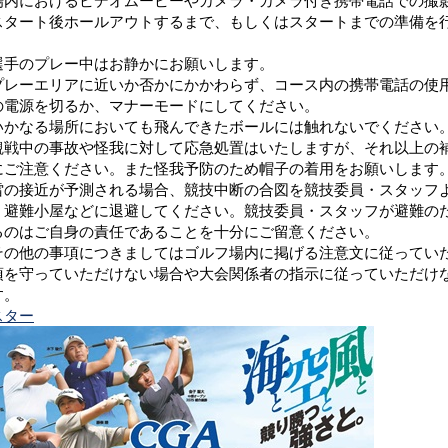
場内におけるビデオムービーやカメラ・カメラ付き携帯電話での撮
スタート後ホールアウトするまで、もしくはスタートまでの準備を
。
選手のプレー中はお静かにお願いします。
プレーエリアに近いか否かにかかわらず、コース内の携帯電話の使
の電源を切るか、マナーモードにしてください。
いかなる場所においても飛んできたボールには触れないでください
観戦中の事故や怪我に対して応急処置はいたしますが、それ以上の
にご注意ください。また怪我予防のため帽子の着用をお願いします
雷の接近が予測される場合、競技中断の合図を競技委員・スタッフ
・避難小屋などに退避してください。競技委員・スタッフが避難の
るのはご自身の責任であることを十分にご留意ください。
その他の事項につきましてはゴルフ場内に掲げる注意文に従ってい
項を守っていただけない場合や大会関係者の指示に従っていただけ
す。
スター