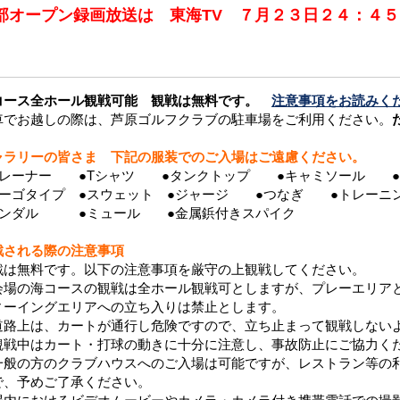
部オープン録画放送は 東海TV ７月２３日２４：４
コース全ホール観戦可能 観戦は無料です。
注意事項をお読みくだ
車でお越しの際は、芦原ゴルフクラブの駐車場をご利用ください。
ャラリーの皆さま 下記の服装でのご入場はご遠慮ください。
トレーナー ●Tシャツ ●タンクトップ ●キャミソール ●
カーゴタイプ ●スウェット ●ジャージ ●つなぎ ●トレーニ
サンダル ●ミュール ●金属鋲付きスパイク
戦される際の注意事項
戦は無料です。以下の注意事項を厳守の上観戦してください。
会場の海コースの観戦は全ホール観戦可としますが、プレーエリア
ィーイングエリアへの立ち入りは禁止とします。
道路上は、カートが通行し危険ですので、立ち止まって観戦しない
観戦中はカート・打球の動きに十分に注意し、事故防止にご協力く
一般の方のクラブハウスへのご入場は可能ですが、レストラン等の
で、予めご了承ください。