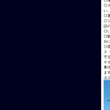
◎
◎
い
◎
◎
話
◎
◎
分
◎
ス
守
※
事
ま
ポ