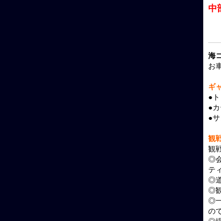
中
海
お
ギ
●
●
●
観
観
◎
テ
◎
◎
◎
の