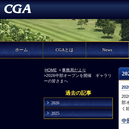
ホーム
CGAとは
News
HOME
事務局だより
2
2026中部オープンを開催 ギャラリ
ーの皆さまへ
202
過去の記事
2
部
2026
く
2025
中