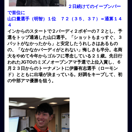
２日続けてのイーブンパー
で首位に
山口量選手（明智）１位 ７２（３５、３７）＝通算１４
４
インからのスタートで２バーディ２ボギーの７２とし、予
選をトップ通過した山口選手。「ショットもまっすぐ、３
パットがなかったから」と安定したうれしさはあるもの
の、「なかなかバーディがとれない」悔しさも半分。名商
大をやめて今年からゴルフに専念している２１歳。先日行
われたJGTOのミズノオープンアマ予選で上位入賞し、６
月２３日からのトーナメントに伊藤有志選手（ローモン
ド）とともに出場が決まっている。好調をキープして、初
の中部アマ優勝を狙う。