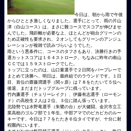
今日は、朝から雨で午後
からひととき激しくなりました。選手にとって、雨の片山
津（白山コース）は、まさに難コースでスコアが伸びませ
んでした。飛距離が必要な上、ほとんどが砲台グリーンの
ため正確性も要求され、２オンしてもグリーンのアンジュ
レーションが複雑で読みづらいようでした。
雨という悪条件に、コースのタフさもあり、決勝行きの予
選カットスコアは１６４ストローク。ちなみに昨年の南山
ＣＣでは１５９ストロークでした。
トップに立ったのは、山口量選手で２日間をパープレーで
まとめて決勝へ、明日は、最終組でのラウンドです。１日
目、首位の齋藤潤選手（関ヶ原）は７８をたたいて５位へ
後退、まだまだトップグループに残っています。
竹内廉選手（チェリーレイク）、伊藤有志選手（ローモン
ド）の高校生２人は２位、３位に踏ん張っています。
北陸勢では水野竜選手（朱鷺の台）が大健闘。金沢市立工
業高校のゴルフ部で１年生。中部アマでのピカピカのルー
キーです。今日は７７をたたき６位タイですが、十分に射
程圏内にいます。