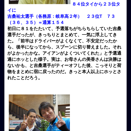
８４位タイから２３位タ
イに
吉桑祐太選手（各務原：岐阜高２年） ２３位T ７３
（３６、３５）＝通算１５４
初日に８１をたたいて、予選落ちがちらちらしていた吉桑
選手だったが、きっちりとまとめて、一気に浮上してき
た。「前半はドライバーがよくなくて、不安定だったか
ら、後半になってから、スプーンに切り替えました。それ
がよかったかな。アイアンがよくついてくれた」と予選通
過にホッとした様子。実は、お母さんの美香さんは決勝は
ないかも、と吉桑選手がティーオフした後、こっそりと荷
物をまとめに宿に戻ったのだ。きっと本人以上にホッとさ
れたことだろう。