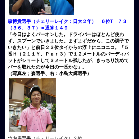
森博貴選手（チェリーレイク：日大２年） ６位T ７３
（３６、３７）＝通算１４９
「今日はよくパーオンした。ドライバーはほとんど使わ
ず、スプーンでいきました。まずまずだから、この調子で
いきたい」と前日２３位タイからの浮上にニコニコ。「５
番Ｈ（２１１Ｙ、Ｐａｒ３）で１２メートルのバーディパ
ットがショートして３メートル残したが、きっちり沈めて
パーを取れたのが今日の一番かな」。
（写真左；森選手、右：小島大輝選手）
竹内廉選手（チェリーレイク）２位