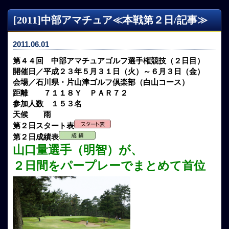
[2011]中部アマチュア≪本戦第２日/記事≫
2011.06.01
第４４回 中部アマチュアゴルフ選手権競技（２日目）
開催日／平成２３年５月３１日（火）～６月３日（金）
会場／石川県・片山津ゴルフ倶楽部（白山コース）
距離 ７１１８Ｙ ＰＡＲ７２
参加人数 １５３名
天候 雨
第２日スタート表
第２日成績表
山口量選手（明智）が、
２日間をパープレーでまとめて首位