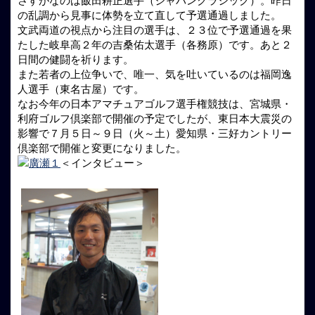
さすがなのは飯田耕正選手（ジャパンクラシック）。昨日
の乱調から見事に体勢を立て直して予選通過しました。
文武両道の視点から注目の選手は、２３位で予選通過を果
たした岐阜高２年の吉桑佑太選手（各務原）です。あと２
日間の健闘を祈ります。
また若者の上位争いで、唯一、気を吐いているのは福岡逸
人選手（東名古屋）です。
なお今年の日本アマチュアゴルフ選手権競技は、宮城県・
利府ゴルフ倶楽部で開催の予定でしたが、東日本大震災の
影響で７月５日～９日（火～土）愛知県・三好カントリー
倶楽部で開催と変更になりました。
＜インタビュー＞