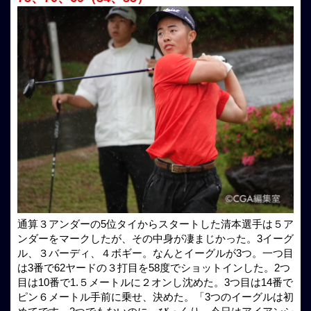
通算３アンダーの5位タイからスタートした清本選手は５ア
ンダーをマークしたが、その中身が凄まじかった。3イーグ
ル、３バーディ、４ボギー。なんとイーグルが3つ。一つ目
は3番で62ヤードの３打目を58度でショットインした。2つ
目は10番で1.５メートルに２オンし沈めた。3つ目は14番で
ピン６メートル手前に乗せ、決めた。「3つのイーグルは初