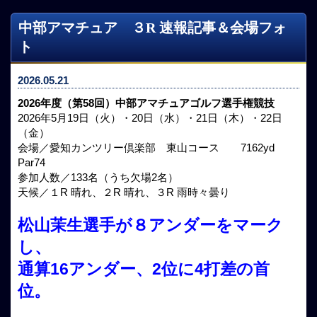
中部アマチュア ３R 速報記事＆会場フォ
ト
2026.05.21
2026年度（第58回）中部アマチュアゴルフ選手権競技
2026年5月19日（火）・20日（水）・21日（木）・22日
（金）
会場／愛知カンツリー倶楽部 東山コース 7162yd
Par74
参加人数／133名（うち欠場2名）
天候／１R 晴れ、２R 晴れ、３R 雨時々曇り
松山茉生選手が８アンダーをマーク
し、
通算16アンダー、2位に4打差の首
位。