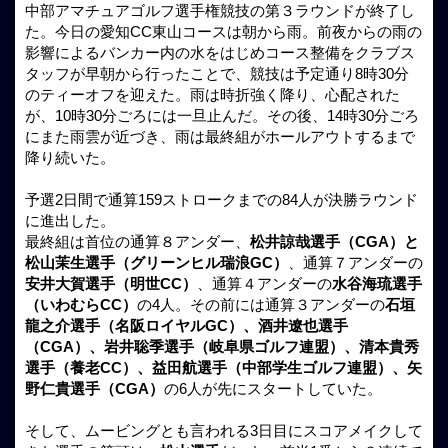
中部アマチュアゴルフ選手権競技の第３ラウンドが終了し
た。今日の愛知CC東山コースは朝から雨。前夜からの雨の
影響によるバンカー内の水をはじめコース整備をクラブス
タッフが早朝から行ったことで、競技は予定通り8時30分
のティーオフを迎えた。雨は時折強く降り、心配された
が、10時30分ごろには一旦止んだ。その後、14時30分ごろ
にまた雨雲が近づき、雨は最終組がホールアウトするまで
降り続いた。
予選2日間で通算159ストロークまでの84人が決勝ラウンド
に進出した。
最終組は首位の通算８アンダー、
松井諒哉選手（CGA）と
松山茉生選手（グリーンヒル瑞浪GC）
、通算７アンダーの
安井大賀選手（明世CC）
、通算４アンダーの
水谷海琉選手
（いわむらCC）
の4人。その前には通算３アンダーの
石垣
龍之介選手（名阪ロイヤルGC）、酒井遼也選手
（CGA）、岩井聡季選手（岐阜県ゴルフ連盟）、清本貴秀
選手（養老CC）、益田航選手（中部学生ゴルフ連盟）、矢
野仁貴選手（CGA）
の6人が先にスタートしていた。
そして、ムービングとも言われる3日目にスコアメイクして