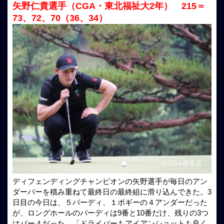
矢野仁貴選手（CGA・東北福祉大2年） 215＝
73、72、70（36、34）
ディフェンディングチャンピオンの矢野選手が毎日のアン
ダーパーを積み重ねて最終日の最終組に滑り込んできた。3
日目の今日は、５バーディ、１ボギーの４アンダーだった
が、ロングホールのバーディは9番と10番だけ、残りの3つ
はパー４だった。「ドライバーもアイアンショットも良く