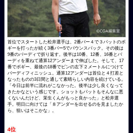
首位でスタートした松井選手は、2番パー４で３パットのボ
ギーを打ったが続く3番パー5でバウンスバック。その後は
9番のバーディで折り返す。後半は10番、12番、16番とバ
ーディを重ねて通算12アンダーまで伸ばした。そして、17
番でボギー、最後の18番でピンの左下２メートルにつけて
バーディフィニッシュ。通算12アンダーは首位と４打差と
なったものの3日間と通して素晴らしい内容を続けている。
「今日は前半に流れがこなかった。後半は少し良くなって
きたかなという感じです。ショットもパットもそんなに悪
くないんだけど、茉生くんがもっと良かった」と松井選
手。明日に向けては「８アンダーを出せるのを見ましたか
ら、狙いはそこかな」。
4位