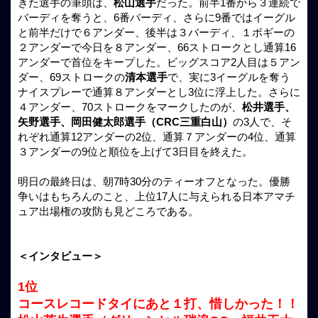
きた選手の筆頭は、
松山選手
だった。前半1番から３連続で
バーディを奪うと、6番バーディ、さらに9番ではイーグル
と前半だけで６アンダー、後半は３バーディ、１ボギーの
２アンダーで今日を８アンダー、66ストロークとし通算16
アンダーで首位をキープした。ビッグスコア2人目は５アン
ダー、69ストロークの
清本選手
で、実に3イーグルを奪う
ナイスプレーで通算８アンダーとし3位に浮上した。さらに
４アンダー、70ストロークをマークしたのが、
松井選手、
矢野選手、岡田健太郎選手（CRC三重白山）
の3人で、そ
れぞれ通算12アンダーの2位、通算７アンダーの4位、通算
３アンダーの9位と順位を上げて3日目を終えた。
明日の最終日は、朝7時30分のティーオフとなった。優勝
争いはもちろんのこと、上位17人に与えられる日本アマチ
ュア出場権の攻防も見どころである。
＜インタビュー＞
1位
コースレコードタイにあと１打、惜しかった！！