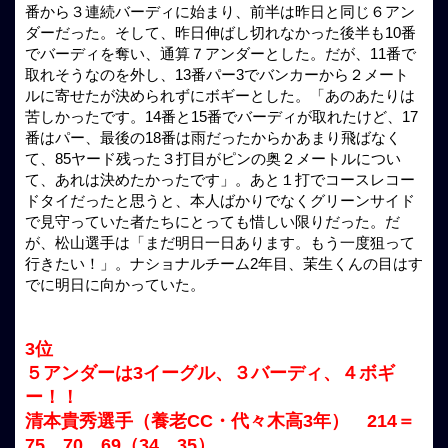
番から３連続バーディに始まり、前半は昨日と同じ６アン
ダーだった。そして、昨日伸ばし切れなかった後半も10番
でバーディを奪い、通算７アンダーとした。だが、11番で
取れそうなのを外し、13番パー3でバンカーから２メート
ルに寄せたが決められずにボギーとした。「あのあたりは
苦しかったです。14番と15番でバーディが取れたけど、17
番はパー、最後の18番は雨だったからかあまり飛ばなく
て、85ヤード残った３打目がピンの奥２メートルについ
て、あれは決めたかったです」。あと１打でコースレコー
ドタイだったと思うと、本人ばかりでなくグリーンサイド
で見守っていた者たちにとっても惜しい限りだった。だ
が、松山選手は「まだ明日一日あります。もう一度狙って
行きたい！」。ナショナルチーム2年目、茉生くんの目はす
でに明日に向かっていた。
3位
５アンダーは3イーグル、３バーディ、４ボギ
ー！！
清本貴秀選手（養老CC・代々木高3年） 214＝
75、70、69（34、35）