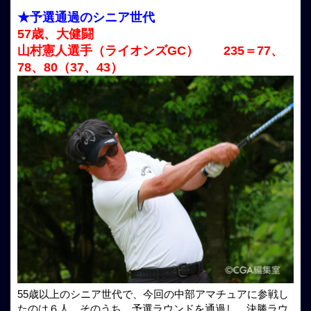
★予選通過のシニア世代
57歳、大健闘
山村憲人選手（ライオンズGC） 235＝77、
78、80（37、43）
55歳以上のシニア世代で、今回の中部アマチュアに参戦し
たのは６人。そのうち、予選ラウンドを通過し、決勝ラウ