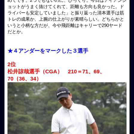
めてです。2つでもないのに、びっくり。今日はアイアンシ
ョットがうまく抜けてくれて、距離も方向も良かった。ド
ライバーも安定していました」と振り返った清本選手は筋
トレの成果か、上腕の仕上がりが素晴らしい。どちらかと
いうと小柄な方だが、今や飛距離はキャリーで290ヤード
だとか。
★４アンダーをマークした３選手
2位
松井諒哉選手（CGA） 210＝71、69、
70（36、34）