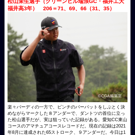
松山茉生選手（グリーンヒル瑞浪GC・福井工大
福井高3年） 206＝71、69、66（31、35）
楽々バーディの一方で、ピンチのパーパットをしぶとく決
めながらマークした８アンダーで、ダントツの首位に立っ
た松山選手だが、実は狙っていた記録がある。愛知CC東山
コースのアマチュアコースレコードだ。現在の記録は2021
年8月に達成された65ストローク、９アンダーだ。今日は1