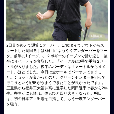
2日目を終えて通算１オーバー、17位タイでアウトからス
タートした岡田選手は3日目にようやくアンダーパーをマー
ク。前半に1イーグル、２ボギーのイーブンで折り返し、後
半に４バーディを奪取した。「イーグルは9番で手前２メー
トルが入りました。後半のバーディは１メートルから４メ
ートルほどでした。今日は全ホールでパーオンできまし
た。ショットが良かったのと、グリーンセンターを狙って
行こうという戦略がうまくできたことが良かったです」。
三重県から福井工大福井高に進学した岡田選手は春から2年
生。寮生活にも慣れ、体もひと回り大きくなった。明日
は、初の日本アマ出場を目指して、もう一度アンダーパー
を狙う。