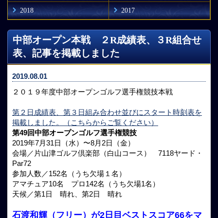
2018
2017
中部オープン本戦 ２R成績表、３R組合せ
表、記事を掲載しました
2019.08.01
２０１９年度中部オープンゴルフ選手権競技本戦
第２日成績表、第３日組み合わせ並びにスタート時刻表を
掲載しました。（こちらからご覧ください）
第49回中部オープンゴルフ選手権競技
2019年7月31日（水）〜8月2日（金）
会場／片山津ゴルフ倶楽部（白山コース） 7118ヤード・
Par72
参加人数／152名（うち欠場１名）
アマチュア10名 プロ142名（うち欠場1名）
天候／第1日 晴れ、第2日 晴れ
石渡和輝（フリー）が2日目ベストスコア66をマ