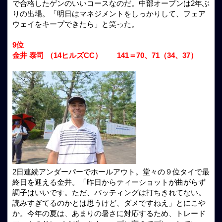
で合格したゲンのいいコースなのだ。中部オープンは2年ぶ
りの出場。「明日はマネジメントをしっかりして、フェア
ウェイをキープできたら」と笑った。
9位
金井 泰司 （14ヒルズCC） 141＝70、71（34、37）
2日連続アンダーパーでホールアウト。堂々の９位タイで最
終日を迎える金井。「昨日からティーショットが曲がらず
調子はいいです。ただ、パッティングは打ちきれてない。
読みすぎてるのかとは思うけど、ダメですねえ」とにこや
か。今年の夏は、あまりの暑さに対応するため、トレード