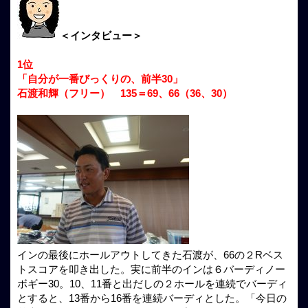
＜インタビュー＞
1位
「自分が一番びっくりの、前半30」
石渡和輝（フリー） 135＝69、66（36、30）
インの最後にホールアウトしてきた石渡が、66の２Rベス
トスコアを叩き出した。実に前半のインは６バーディノー
ボギー30。10、11番と出だしの２ホールを連続でバーディ
とすると、13番から16番を連続バーディとした。「今日の