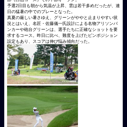
予選2日目も朝から気温が上昇、雲は若干多めだったが、連
日の猛暑の中でのプレーとなった。
真夏の厳しい暑さゆえ、グリーンがややと止まりやすい状
況とはいえ、名匠・佐藤儀一氏設計による名物アリソンバ
ンカーや砲台グリーンは、選手たちに正確なショットを要
求するコース。昨日に比べ、難度を上げたピンポジション
設定もあり、スコアは伸び悩み傾向だった。