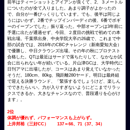
前半はティーショットとアイアンが良くて、2、３メートル
についたのが全て入りました。あまり調子がよかったの
で、自分が一番びっくりしています。でも、後半は同じよ
うにはいかず、2番でチップインバーディの後、6番でボギ
ーのイーブンでした」振り返った。中部オープンは3年前に
予選に出たが通過せず、今回、２度目の挑戦で初めての本
戦出場。千葉県出身、中央学院大卒の26歳で、これまで中
部の試合では、2016年のCBCチャレンジ（新南愛知大会）
で優勝し、中日クラウンズ出場。その年の秋にプロテスト
合格した。QTは最近はサードで落ちたりして、なかなか試
合に出られない年が続いている。片山津GCは、大学時代に
日刊アマに出場したが、コースはあまり覚えていなかった
そうだ。180cm、80kg、飛距離280ヤード。明日は最終組
で迎える決勝ラウンド、「緊張するでしょうけど、楽しん
でできたらいい。力が入りすぎないようにどこまでリラッ
クスできるか。大きなチャンスなので、普段通りを心がけ
ます」。
2位
体調が優れず、パフォーマンスも上がらず。
上井邦裕（三好CC） 137＝66、71（37、34）