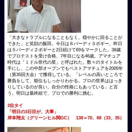
「大きなトラブルになることもなく、穏やかに回ることが
できた」と笑顔の飯田。今日は６バーディ３ボギー、昨日
は５バーディ２ボギーと2日続けて69をマークした。38歳
でプロテストを受け合格、7年目になる46歳。アマチュア
時代は「ミドル世代の星」と呼ばれた。数々のタイトルを
手にし、この中部オープンでもベストアマチュアを2005年
（第35回大会）で獲得している。「レベルの高いところで
勝負をして、順位もしっかりわかる。プロの世界ははっき
りしているのが良い。自分の性格にもあっている」と言
う。明日は最終組で、プロでの勝利に挑む。
3位タイ
「明日の3日目が、大事」
岸本翔太（グリーンヒル関GC） 138＝70、68（33、35）