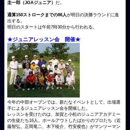
圭一郎（JGAジュニア）
だ。
通算150ストロークまでの86人
が明日の決勝ラウンドに進
出する。
明日のスタートは午前7時30分から行われる。
★ジュニアレッスン会 開催★
今年の中部オープンでは、新たなイベントとして、出場選
手によるジュニアレッスン会を開催した。
レッスンを受けたのは、加賀と小松のジュニアアカデミー
の生徒たち16人。ホールアウトしたばかりのプロたち（近
藤智弘、正岡竜二、木下稜介、竹安俊也）がマンツーマン