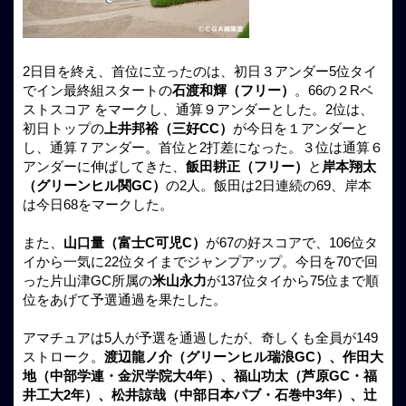
2日目を終え、首位に立ったのは、初日３アンダー5位タイ
でイン最終組スタートの
石渡和輝（フリー）
。66の２Rベ
ストスコア をマークし、通算９アンダーとした。2位は、
初日トップの
上井邦裕（三好CC）
が今日を１アンダーと
し、通算７アンダー。首位と2打差になった。３位は通算６
アンダーに伸ばしてきた、
飯田耕正（フリー）
と
岸本翔太
（グリーンヒル関GC）
の2人。飯田は2日連続の69、岸本
は今日68をマークした。
また、
山口量（富士C可児C）
が67の好スコアで、106位タ
イから一気に22位タイまでジャンプアップ。今日を70で回
った片山津GC所属の
米山永力
が137位タイから75位まで順
位をあげて予選通過を果たした。
アマチュアは5人が予選を通過したが、奇しくも全員が149
ストローク。
渡辺龍ノ介（グリーンヒル瑞浪GC）、作田大
地（中部学連・金沢学院大4年）、福山功太（芦原GC・福
井工大2年）、松井諒哉（中部日本パブ・石巻中3年）、辻