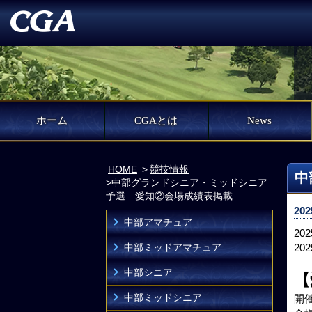
ホーム
CGAとは
News
HOME
競技情報
中
中部グランドシニア・ミッドシニア
予選 愛知②会場成績表掲載
202
中部アマチュア
2
中部ミッドアマチュア
2
中部シニア
【
中部ミッドシニア
開催