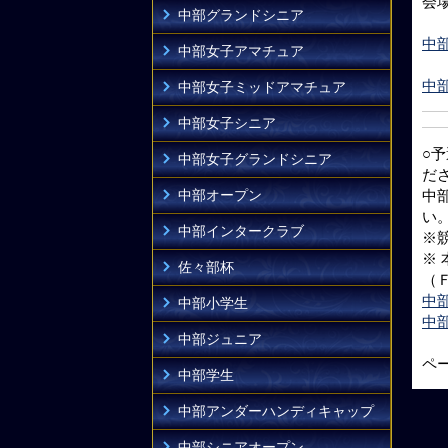
会
中部グランドシニア
中
中部女子アマチュア
中
中部女子ミッドアマチュア
中部女子シニア
○
中部女子グランドシニア
だ
中部オープン
中
い
中部インタークラブ
※
※
佐々部杯
（
中
中部小学生
中
中部ジュニア
ペ
中部学生
中部アンダーハンディキャップ
中部シニアオープン