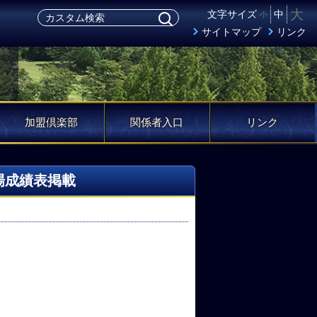
大
文字サイズ
中
小
サイトマップ
リンク
加盟倶楽部
関係者入口
リンク
場成績表掲載