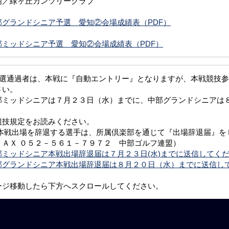
場／緑ヶ丘カンツリークラブ
部グランドシニア予選 愛知②会場成績表（PDF）
部ミッドシニア予選 愛知②会場成績表（PDF）
予選通過者は、本戦に『自動エントリー』となりますが、本戦競技
さい。
部ミッドシニアは７月２３日（水）までに、中部グランドシニアは
。
競技規定をお読みください。
 本戦出場を辞退する選手は、所属倶楽部を通じて『出場辞退届』を
ＦＡＸ ０５２－５６１－７９７２ 中部ゴルフ連盟）
部ミッドシニア本戦出場辞退届は７月２３日(水)までに送信してく
部グランドシニア本戦出場辞退届は８月２０日（水）までに送信し
ージ移動したら下方へスクロールしてください。