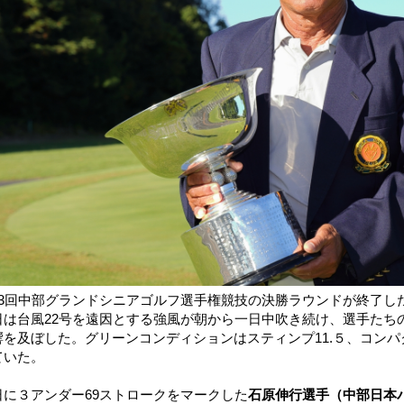
53回中部グランドシニアゴルフ選手権競技の決勝ラウンドが終了し
日は台風22号を遠因とする強風が朝から一日中吹き続け、選手たち
響を及ぼした。グリーンコンディションはスティンプ11.５、コンパ
ていた。
日に３アンダー69ストロークをマークした
石原伸行選手（中部日本