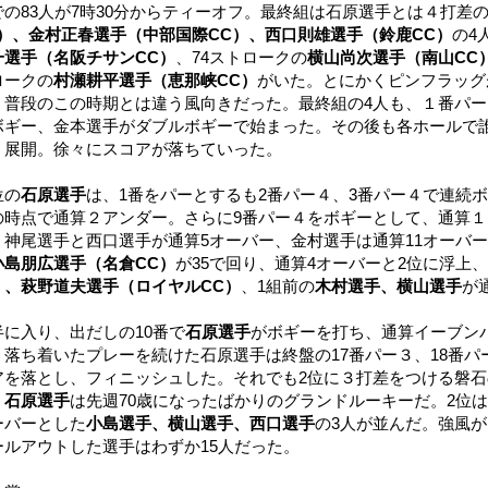
での83人が7時30分からティーオフ。最終組は石原選手とは４打差の
C）、金村正春選手（中部国際CC）、西口則雄選手（鈴鹿CC）
の4
一選手（名阪チサンCC）
、74ストロークの
横山尚次選手（南山CC
ロークの
村瀬耕平選手（恵那峡CC）
がいた。とにかくピンフラッグ
、普段のこの時期とは違う風向きだった。最終組の4人も、１番パ
ボギー、金本選手がダブルボギーで始まった。その後も各ホールで
う展開。徐々にスコアが落ちていった。
位の
石原選手
は、1番をパーとするも2番パー４、3番パー４で連続
の時点で通算２アンダー。さらに9番パー４をボギーとして、通算
、神尾選手と西口選手が通算5オーバー、金村選手は通算11オーバ
小島朋広選手（名倉CC）
が35で回り、通算4オーバーと2位に浮上、
）、萩野道夫選手（ロイヤルCC）
、1組前の
木村選手、横山選手
が
半に入り、出だしの10番で
石原選手
がボギーを打ち、通算イーブン
、落ち着いたプレーを続けた石原選手は終盤の17番パー３、18番パ
アを落とし、フィニッシュした。それでも2位に３打差をつける磐石
。
石原選手
は先週70歳になったばかりのグランドルーキーだ。2位は
ーバーとした
小島選手、横山選手、西口選手
の3人が並んだ。強風が
ールアウトした選手はわずか15人だった。