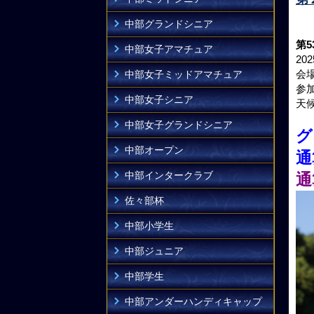
中部グランドシニア
第
中部女子アマチュア
20
会場
中部女子ミッドアマチュア
参
中部女子シニア
天
中部女子グランドシニア
グ
中部オープン
通
中部インタークラブ
通
佐々部杯
中部小学生
中部ジュニア
中部学生
中部アンダーハンディキャップ