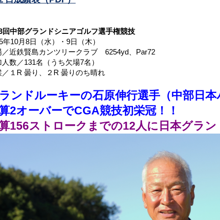
53回中部グランドシニアゴルフ選手権競技
25年10月8日（水）・9日（木）
／近鉄賢島カンツリークラブ 6254yd、Par72
加人数／131名（うち欠場7名）
候／１R 曇り、２R 曇りのち晴れ
ランドルーキーの石原伸行選手（中部日本
算2オーバーでCGA競技初栄冠！！
算156ストロークまでの12人に日本グラ