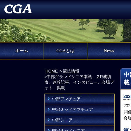
ホーム
CGAとは
News
HOME
競技情報
中
中部グランドシニア本戦 ２R成績
載
表、速報記事、インタビュー、会場フ
ォト 掲載
202
中部アマチュア
2
中部ミッドアマチュア
開催
会
中部シニア
第
中部ミッドシニア