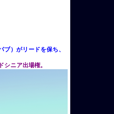
パブ）がリードを保ち、
ンドシニア出場権。