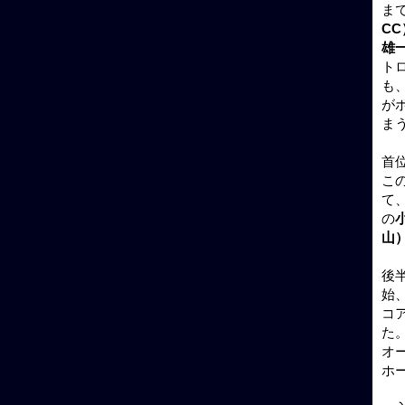
ま
C
雄
ト
も
が
ま
首
こ
て
の
山
後
始
コ
た
オ
ホ