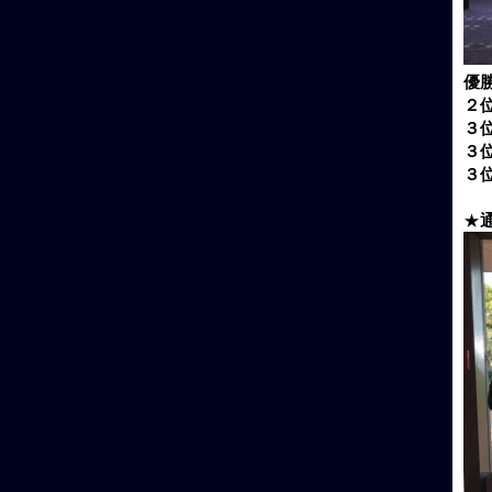
優
２
３
３
３
★