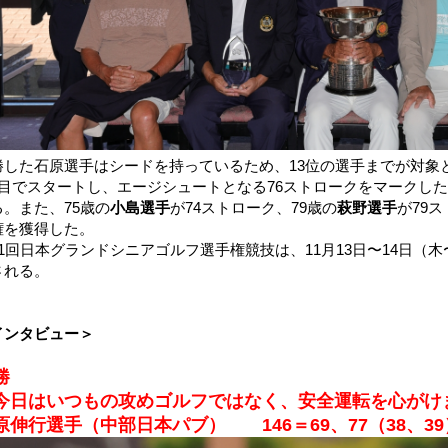
勝した石原選手はシードを持っているため、13位の選手までが対象
組目でスタートし、エージシュートとなる76ストロークをマークした
る。また、75歳の
小島選手
が74ストローク、79歳の
萩野選手
が79
権を獲得した。
31回日本グランドシニアゴルフ選手権競技は、11月13日〜14日
される。
インタビュー＞
勝
今日はいつもの攻めゴルフではなく、安全運転を心がけ
原伸行選手（中部日本パブ） 146＝69、77（38、39