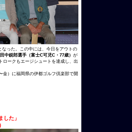
となった。この中には、今日をアウトの
田中鋭郎選手（富士C可児C・77歳）
が
ストロークもエージシュートを達成し、出
（木〜金）に福岡県の伊都ゴルフ倶楽部で開
ました」
）