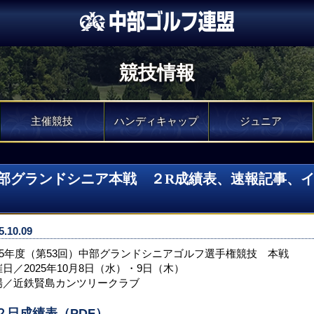
競技情報
主催競技
ハンディキャップ
ジュニア
部グランドシニア本戦 ２R成績表、速報記事、
5.10.09
025年度（第53回）中部グランドシニアゴルフ選手権競技 本戦
日／2025年10月8日（水）・9日（木）
場／近鉄賢島カンツリークラブ
２日成績表（PDF）