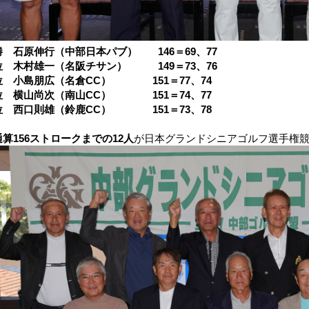
勝 石原伸行（中部日本パブ） 146＝69、77
位 木村雄一（名阪チサン） 149＝73、76
位 小島朋広（名倉CC） 151＝77、74
位 横山尚次（南山CC） 151＝74、77
位 西口則雄（鈴鹿CC） 151＝73、78
通算156ストロークまでの12人
が日本グランドシニアゴルフ選手権