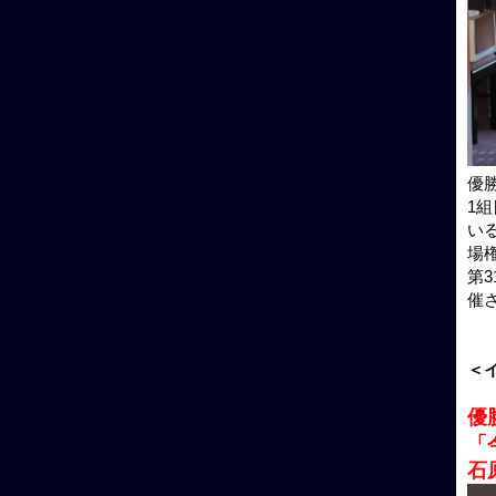
優
1
い
場
第
催
＜
優
「
石