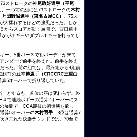
73ストロークの
神尾政好選手（平尾
人、一つ前の組には73ストロークの
木村
）と団野誠選手（東名古屋CC）
、75ス
が大揺れするほどの強風だった。しか
ー５からスコアが動く展開で、西口選手
誰かがボギーやダブルボギーを打ってし
ボギー、5番パー３で初バーディが来て、
１アンダーで前半を終えた。前半を終え
ーだった。前の組では、最終組から4組前
2組前の
辻幸博選手（CRCCRC三重白
通算5オーバーで折り返していた。
パーとするも、首位の座は変わらず。終
ー４で連続ボギーの通算2オーバーにス
の展開で、CGA競技の初優勝を飾っ
通算5オーバーの
木村選手
、3位は通算7
吹き荒れた決勝ラウンドでは、70台で