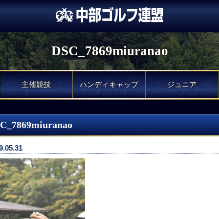
DSC_7869miuranao
主催競技
ハンディキャップ
ジュニア
C_7869miuranao
9.05.31