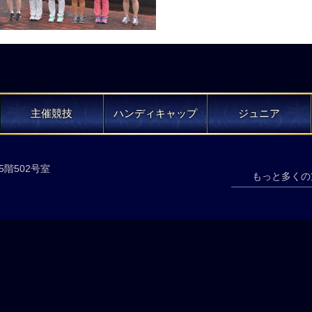
主催競技
ハンディキャップ
ジュニア
5階502号室
もっと多くの