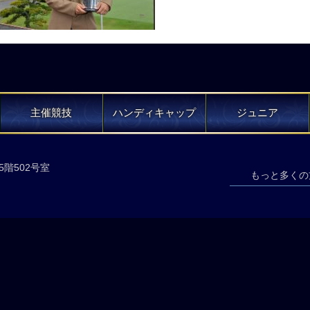
主催競技
ハンディキャップ
ジュニア
5階502号室
もっと多くの