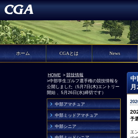
ホーム
CGAとは
News
HOME
競技情報
中
中部学生ゴルフ選手権の競技情報を
月
公開しました（5月7日(木)エントリー
開始 、5月26日(水)締切です）
202
中部アマチュア
2
中部ミッドアマチュア
予選
中部シニア
エ
中部ミッドシニア