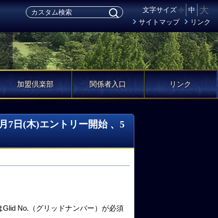
大
文字サイズ
中
小
サイトマップ
リンク
加盟倶楽部
関係者入口
リンク
7日(木)エントリー開始 、5
id No.（グリッドナンバー）が必須