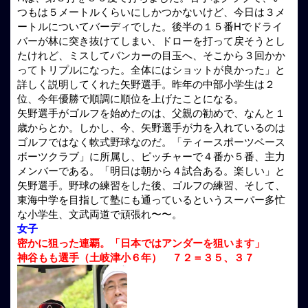
つもは５メートルくらいにしかつかないけど、今日は３メ
ートルについてバーディでした。後半の１５番Hでドライ
バーが林に突き抜けてしまい、ドローを打って戻そうとし
たけれど、ミスしてバンカーの目玉へ、そこから３回かか
ってトリプルになった。全体にはショットが良かった」と
詳しく説明してくれた矢野選手。昨年の中部小学生は２
位、今年優勝で順調に順位を上げたことになる。
矢野選手がゴルフを始めたのは、父親の勧めで、なんと１
歳からとか。しかし、今、矢野選手が力を入れているのは
ゴルフではなく軟式野球なのだ。「ティースポーツベース
ボーツクラブ」に所属し、ピッチャーで４番か５番、主力
メンバーである。「明日は朝から４試合ある。楽しい」と
矢野選手。野球の練習をした後、ゴルフの練習、そして、
東海中学を目指して塾にも通っているというスーパー多忙
な小学生、文武両道で頑張れ〜〜。
女子
密かに狙った連覇。「日本ではアンダーを狙います」
神谷もも選手（土岐津小６年） ７２＝３５、３７