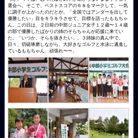
選会へ。そこで、ベストスコアの６８をマークして、一気
に調子が上がったのだとか。「全国ではアンダーを出して
優勝したい」目をキラキラさせて、目標を語ったももちゃ
ん。この日は、２日前の中部ジュニア女子１２歳〜１４歳
の部で優勝したばかりの姉のそらちゃんが応援に来てい
た。「いつか、そらを抜きたい」。３姉妹の真ん中で、
日々、切磋琢磨しながら、大好きなゴルフと水泳に邁進し
ているももちゃん、頑張れ〜〜。