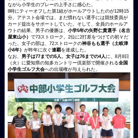
ながら小学生のプレーの上手さに感心た。
8時にティーオフした第1組がホールアウトしたのが12時15
分。アテスト会場では、まだ慣れない選手には競技委員が
カード提出をサポートしていた。そして、全員のホールア
ウトの結果、男子の優勝は、
小学5年の矢野仁貴選手（名古
屋東山小）
で73ストローク。2位に2打差をつけての初Ｖだ
った。女子の部は、72ストロークの
神谷もも選手（土岐津
小6年）
が昨年に次ぐ
連覇
を達成した。
なお、
男子は77までの5人、女子は76までの4人
に、8月8日
（火）に愛知県の知多カントリー倶楽部で開催される
全国
小学生ゴルフ大会
への出場権が与えられた。