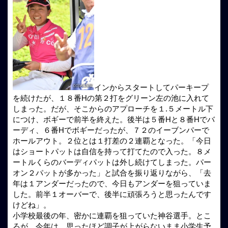
インからスタートしてパーキープ
を続けたが、１８番Hの第２打をグリーン左の池に入れて
しまった。だが、そこからのアプローチを１.５メートル下
につけ、ボギーで前半を終えた。後半は５番Hと８番Hでバ
ーディ、６番Hでボギーだったが、７２のイーブンパーで
ホールアウト。２位とは１打差の２連覇となった。「今日
はショートパットは自信を持って打てたので入った。８メ
ートルくらのバーディパットは外し続けてしまった。パー
オン２パットが多かった」と試合を振り返りながら、「去
年は１アンダーだったので、今日もアンダーを狙っていま
した。前半１オーバーで、後半に頑張ろうと思ったんです
けどね」。
小学校最後の年、密かに連覇を狙っていた神谷選手。とこ
ろが、今年は、思ったほど調子が上がらないまま小学生予