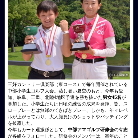
三好カントリー倶楽部（東コース）で毎年開催されている
中部小学生ゴルフ大会。蒸し暑い夏空のもと、今年も愛
知、岐阜、三重、北陸4地区予選を勝ち抜いた
男女45名
が
参加した。小学生たちは日頃の練習の成果を発揮。皆、ス
ロープレーとは無縁のてきぱきプレー、しかも、年々レベ
ルが上がっており、大人顔負けのショットやパッティング
を披露した。
今年もカート運搬係として、
中部アマゴルフ研修会
の有志
が各組をフォローした。研修会のメンバーは、毎年のこと