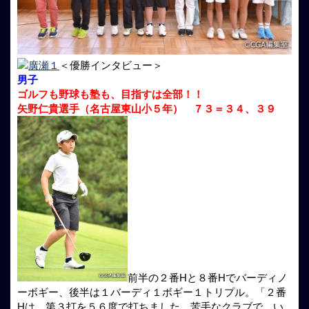
＜優勝インタビュー＞
男子
ゴルフも野球も塾も、目指すは全部！！
矢野仁貴選手（名古屋東山小５年） ７３＝３４、３９
前半の２番Hと８番Hでバーディノ
ーボギー、後半は１バーディ１ボギー１トリプル。「２番
Hは、第３打を５６度で打ちました。苦手なクラブで、い