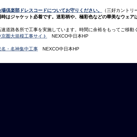
会場倶楽部ドレスコードについてお守りください。
（三好カントリ
場時はジャケット必着です。迷彩柄や、極彩色などの華美なウェア
高速道路各所で工事を実施しています。時間に余裕をもってご移動
中京圏大規模工事サイト
NEXCO中日本HP
東名・名神集中工事
NEXCO中日本HP