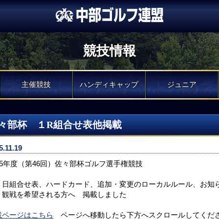
競技情報
主催競技
ハンディキャップ
ジュニア
々部杯 １R組合せ表他掲載
5.11.19
025年度（第46回）佐々部杯ゴルフ選手権競技
１日組合せ表、ハードカード、追加・変更のローカルルール、お知
、観戦を希望される方へ 掲載しました
載ページはこちら
ページへ移動したら下方へスクロールしてくだ