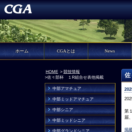
ホーム
CGAとは
News
HOME
競技情報
佐
佐々部杯 １R組合せ表他掲載
中部アマチュア
202
2
中部ミッドアマチュア
中部シニア
第
届
中部ミッドシニア
掲
中部グランドシニア