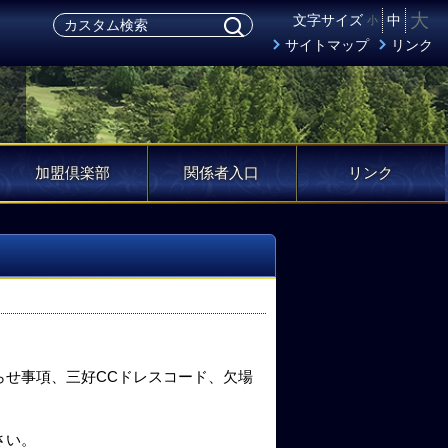
大
文字サイズ
中
小
サイトマップ
リンク
加盟倶楽部
関係者入口
リンク
らせ事項、三好CCドレスコード、欠場
さい。