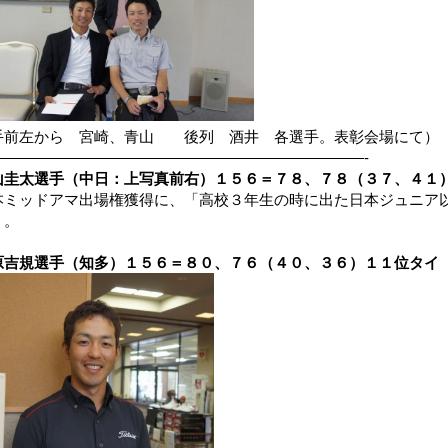
手前左から 宮崎、青山 後列 酒井 各選手。表彰会場にて）
—————————————————————————-
山圭太選手（中日：上写真前右）１５６＝７８、７８（３７、４１
本ミッドアマ出場権獲得に、「高校３年生の時に出た日本ジュニア
」。
原吉規選手（知多）１５６＝８０、７６（４０、３６）１１位タイ