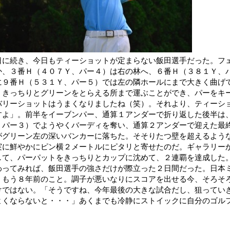
日に続き、今日もティーショットが定まらない飯田選手だった。フ
か、３番Ｈ（４０７Ｙ、パー４）は右の林へ、６番Ｈ（３８１Ｙ、
に９番Ｈ（５３１Ｙ、パー５）では左の隣ホールにまで大きく曲げ
、きっちりとグリーンをとらえる所まで運ぶことができ、パーをキ
バリーショットはうまくなりましたね（笑）。それより、ティーシ
すよ」。前半をイーブンパー、通算１アンダーで折り返した後半は
、パー３）でようやくバーディを奪い、通算２アンダーで迎えた最
がグリーン左の深いバンカーに落ちた。そそりたつ壁を超えるよう
実に鮮やかにピン横２メートルにピタリと寄せたのだ。ギャラリー
して、パーパットをきっちりとカップに沈めて、２連覇を達成した
わってみれば、飯田選手の強さだけが際立った２日間だった。日本
、もう８年前のこと。調子が悪いなりにスコアを出せる今、そろそ
けではない。「そうですね、今年最後の大きな試合だし、狙ってい
よくならないと・・・」あくまでも冷静にストイックに自分のゴル
。