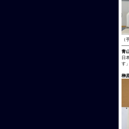
（
—
青
日
す
榊