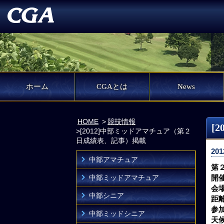
ホーム
CGAとは
News
HOME
競技情報
[
[2012]中部ミッドアマチュア（第２
日成績表、記事）掲載
201
中部アマチュア
第
中部ミッドアマチュア
開
会
中部シニア
距
参
中部ミッドシニア
天