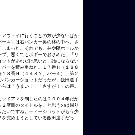
ェアウェイに行くことの方が少ないばか
パー４）は右バンカー奥の林の中へ、さ
てしまった。それでも、林や隣ホールか
ープ、悪くてもボギーでおさめた。「リ
ョットがあれだけ悪いと、話にならない
、パーを積み重ねた。１７番Ｈ（１８８
終１８番Ｈ（４４８Ｙ、パー４）。第２
なバンカーショットだったが、飯田選手
からは「うまい！」「さすが！」の声。
。
ミッドアマを制したのは２００４年だか
ろ２度目のタイトルを、と思うのは周り
きたいですね。ティーショットがもう少
フを究めようとしている飯田選手だっ