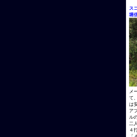
ス
堀
メ
て
は
ア
ル
二
４
「