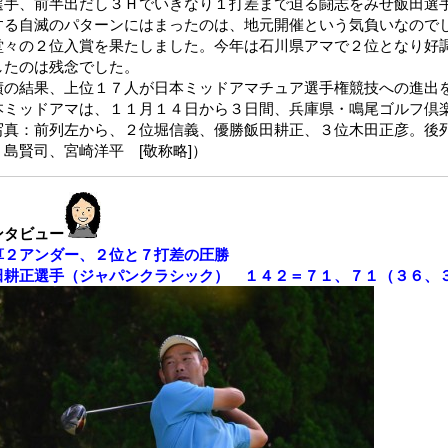
選手、前半出だし３Ｈでいきなり１打差まで迫る闘志をみせ飯田選
する自滅のパターンにはまったのは、地元開催という気負いなので
堂々の２位入賞を果たしました。今年は石川県アマで２位となり好調
したのは残念でした。
績の結果、上位１７人が日本ミッドアマチュア選手権競技への進出
本ミッドアマは、１１月１４日から３日間、兵庫県・鳴尾ゴルフ倶
写真：前列左から、２位堀信義、優勝飯田耕正、３位木田正彦。後
、島賢司、宮崎洋平 [敬称略]）
ンタビュー
算２アンダー、２位と７打差の圧勝
田耕正選手（ジャパンクラシック） １４２＝７１、７１（３６、