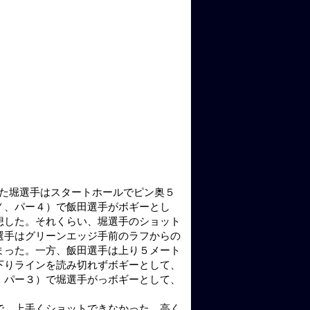
た堀選手はスタートホールでピン奥５
Ｙ、パー４）で飯田選手がボギーとし
想した。それくらい、堀選手のショット
選手はグリーンエッジ手前のラフからの
まった。一方、飯田選手は上り５メート
下りラインを読み切れずボギーとして、
、パー３）で堀選手がっボギーとして、
で、上手くショットできなかった。高く