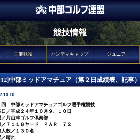
競技情報
主催競技
ハンディキャップ
ジュニア
2012]中部ミッドアマチュア（第２日成績表、記事
2.10.10
２回 中部ミッドアマチュアゴルフ選手権競技
催日／平成２４年１０月９、１０日
場／片山津ゴルフ倶楽部
離／７１１８ヤード ＰＡＲ ７２
加人数／１３０名
候／晴れ