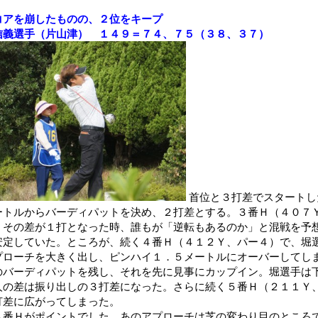
コアを崩したものの、２位をキープ
信義選手（片山津） １４９＝７４、７５（３８、３７）
首位と３打差でスタートし
ートルからバーディパットを決め、２打差とする。３番Ｈ（４０７
、その差が１打となった時、誰もが「逆転もあるのか」と混戦を予
安定していた。ところが、続く４番Ｈ（４１２Ｙ、パー４）で、堀
プローチを大きく出し、ピンハイ１．５メートルにオーバーしてし
のバーディパットを残し、それを先に見事にカップイン。堀選手は
人の差は振り出しの３打差になった。さらに続く５番Ｈ（２１１Ｙ
打差に広がってしまった。
４番Ｈがポイントでした。あのアプローチは芝の変わり目のところ