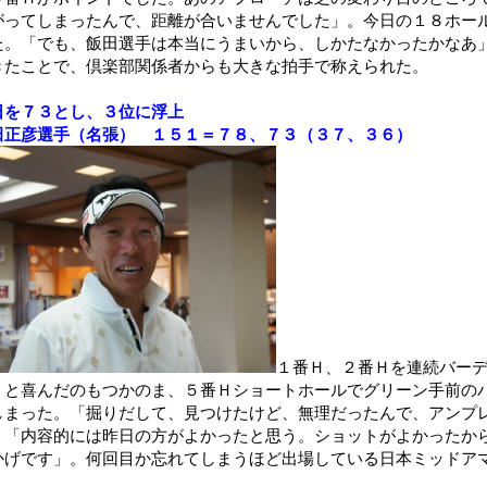
がってしまったんで、距離が合いませんでした」。今日の１８ホー
た。「でも、飯田選手は本当にうまいから、しかたなかったかなあ
きたことで、倶楽部関係者からも大きな拍手で称えられた。
日を７３とし、３位に浮上
田正彦選手（名張） １５１＝７８、７３（３７、３６）
１番Ｈ、２番Ｈを連続バー
」と喜んだのもつかのま、５番Ｈショートホールでグリーン手前の
しまった。「掘りだして、見つけたけど、無理だったんで、アンプ
。「内容的には昨日の方がよかったと思う。ショットがよかったか
かげです」。何回目か忘れてしまうほど出場している日本ミッドア