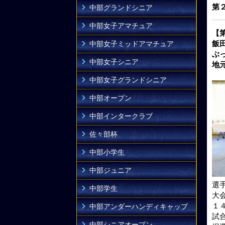
第
中部グランドシニア
中部女子アマチュア
【
飯
中部女子ミッドアマチュア
ぶ
中部女子シニア
地
中部女子グランドシニア
中部オープン
中部インタークラブ
佐々部杯
中部小学生
中部ジュニア
選
中部学生
大
１
中部アンダーハンディキャップ
試
中部シニアオープン