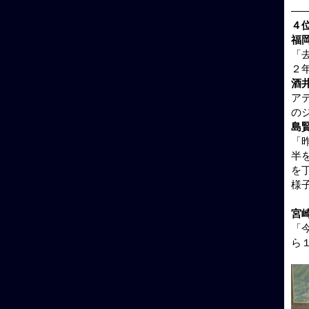
—
４
福
「
２
酒
ア
の
島
「
半
を
様
宮
「
ら