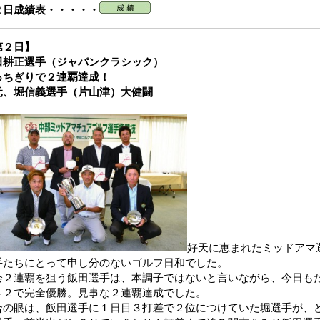
２日成績表・・・・・
第２日】
田耕正選手（ジャパンクラシック）
っちぎりで２連覇達成！
元、堀信義選手（片山津）大健闘
好天に恵まれたミッドアマ
手たちにとって申し分のないゴルフ日和でした。
会２連覇を狙う飯田選手は、本調子ではないと言いながら、今日も
４２で完全優勝。見事な２連覇達成でした。
合の眼は、飯田選手に１日目３打差で２位につけていた堀選手が、