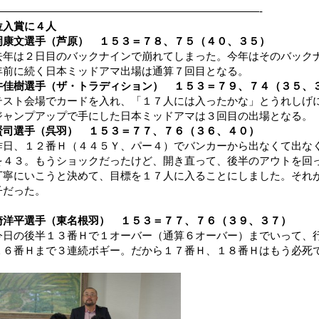
—————————————————————————-
位入賞に４人
岡康文選手（芦原） １５３＝７８、７５（４０、３５）
去年は２日目のバックナインで崩れてしまった。今年はそのバック
年前に続く日本ミッドアマ出場は通算７回目となる。
井佳樹選手（ザ・トラディション） １５３＝７９、７４（３５、
テスト会場でカードを入れ、「１７人には入ったかな」とうれしげ
ジャンプアップで手にした日本ミッドアマは３回目の出場となる。
賢司選手（呉羽） １５３＝７７、７６（３６、４０）
昨日、１２番Ｈ（４４５Ｙ、パー４）でバンカーから出なくて出な
を４３。もうショックだったけど、開き直って、後半のアウトを回
丁寧にいこうと決めて、目標を１７人に入ることにしました。それ
子だった。
崎洋平選手（東名根羽） １５３＝７７、７６（３９、３７）
今日の後半１３番Ｈで１オーバー（通算６オーバー）までいって、
１６番Ｈまで３連続ボギー。だから１７番Ｈ、１８番Ｈはもう必死