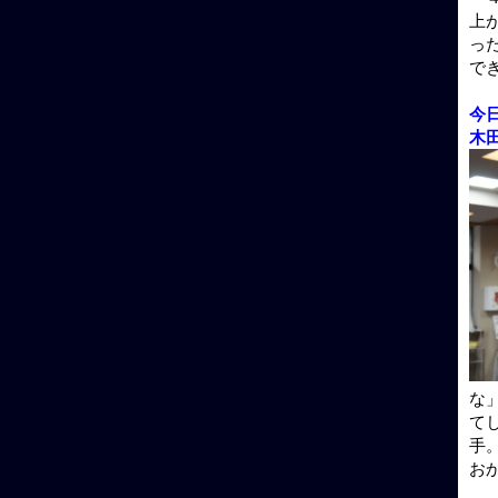
上
っ
で
今
木
な
て
手
お