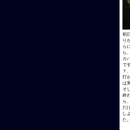
初
り
ら
ら
カ
で
Ｙ
打
は
そ
終
ら
だ
し
た