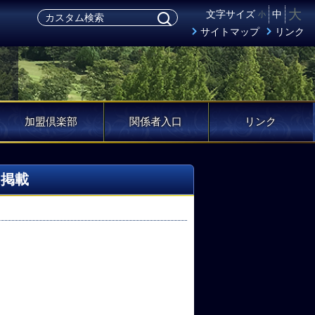
大
文字サイズ
中
小
サイトマップ
リンク
加盟倶楽部
関係者入口
リンク
）掲載