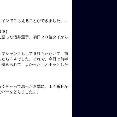
ナインでこらえることができました」。
３９）
に語った酒井選手。初日２０位タイから
くてシャンクもして９打もたたいて、前
ったら３４でした。それで、今日は前半
が決められて、よかった」とホッとした
行くぞ～って思った途端に、１４番Ｈか
でパーをとりました」。