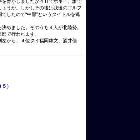
手を脅かしましたが４Ｈでボギー。誰で
しょうか。しかしその後は我慢のゴルフ
でしたので“中部”というタイトルを逃
を決めました。そのうち４人が北陸勢。
楽部で行われます。
列左から、４位タイ福岡康文、酒井佳
３５）