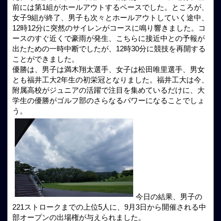
前には第1組がホールアウトするペースでした。ところが、
女子9組が終了、男子も次々とホールアウトしていく途中、
12時12分に突然のサイレンがコースに鳴り響きました。コ
ースのすぐ近くで豪雨が発生、こちらに接近中との予報が
出たための一時中断でしたが、12時30分に競技を再開する
ことができました。
優勝は、男子は満木翔太選手、女子は松田唯里選手、男女
とも福井工大2年生の初栄冠となりました。福井工大は今、
附属高校がジュニアの活躍で注目を集めているだけに、大
学生の優勝がゴルフ部のさらなるパワーになることでしょ
う。
今日の結果、男子の
221ストロークまでの上位5人に、9月3日から開催される中
部オープンの出場権が与えられました。