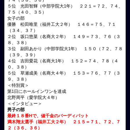
５位 光田智輝（中部学院大1年） ２２１＝７２、７４、
７５（４０、３５）
女子の部
優勝 松田唯里（福井工大２年） １４６＝７５、７１
（３４、３７）
２位 坂口悠菜（名商大２年） １４９＝７３、７６（３
８、３８）
３位 副田あかり（中部学院大1年） １５０（７２、７８
（３９、３９）
４位 吉田愛花（名商大1年） １５２＝７４、７８（４
０、３８）
５位 草瀬成美（名商大４年） １５３＝７６、７７（３
９、３８）
＜特別賞＞
第1日にホールインワンを達成
北野周平（愛学院大４年）
＜インタビュー＞
男子の部
最終１８番Hで、値千金のバーディパット
満木翔太選手（福井工大２年） ２１５＝７１、７２、７
２（３６、３６）