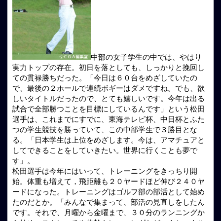
中部の女子学生の中では、やはり
実力トップの存在。初日を落としても、しっかりと挽回し
ての貫禄勝ちだった。「今日は６０台をめざしていたの
で、最後の２ホールで連続ボギーはダメですね。でも、欲
しいタイトルだったので、とても嬉しいです。今年は出る
試合で全部勝つことを目標にしているんです」という松田
選手は、これまでにすでに、東海テレビ杯、中日杯とふた
つの学生競技を勝っていて、この中部学生で３勝目とな
る。「日本学生は上位をめざします。今は、アマチュアと
してできることをしていきたい。世界に行くことも夢で
す」。
松田選手は今年にはいって、トレーニングをきっちり開
始。体重も増えて，飛距離も２０ヤードほど伸び２４０ヤ
ードになった。トレーニングはゴルフ部の部活として始め
たのだとか。「みんなで集まって、部活の見直しをしたん
です。それで、月曜から金曜まで、３０分のランニングか