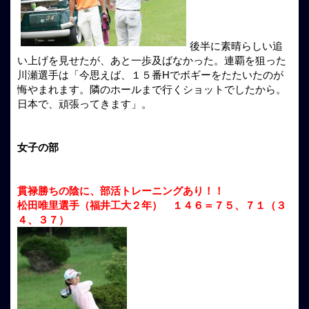
後半に素晴らしい追
い上げを見せたが、あと一歩及ばなかった。連覇を狙った
川瀬選手は「今思えば、１５番Hでボギーをたたいたのが
悔やまれます。隣のホールまで行くショットでしたから。
日本で、頑張ってきます」。
女子の部
貫禄勝ちの陰に、部活トレーニングあり！！
松田唯里選手（福井工大２年） １４６＝７５、７１（３
４、３７）