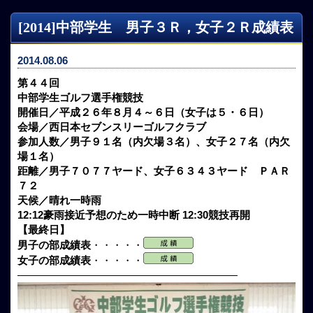
[2014]中部学生 男子３Ｒ，女子２Ｒ成績表
2014.08.06
第４４回
中部学生ゴルフ選手権競技
開催日／平成２６年８月４～６日（女子は５・６日）
会場／西日本セブンスリーゴルフクラブ
参加人数／男子９１名（内欠場３名）、女子２７名（内欠
場１名）
距離／男子７０７７ヤード、女子６３４３ヤード ＰＡＲ
７２
天候／晴れ一時雨
12:12豪雨接近予想のため一時中断 12:30競技再開
【最終日】
男子の部成績表
・・・・・
女子の部成績表
・・・・・
—————————————————————