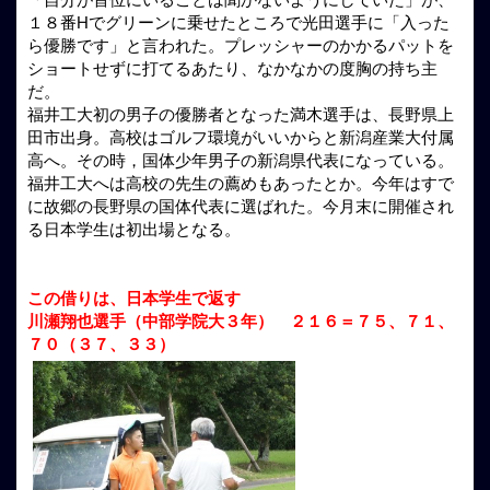
１８番Hでグリーンに乗せたところで光田選手に「入った
ら優勝です」と言われた。プレッシャーのかかるパットを
ショートせずに打てるあたり、なかなかの度胸の持ち主
だ。
福井工大初の男子の優勝者となった満木選手は、長野県上
田市出身。高校はゴルフ環境がいいからと新潟産業大付属
高へ。その時，国体少年男子の新潟県代表になっている。
福井工大へは高校の先生の薦めもあったとか。今年はすで
に故郷の長野県の国体代表に選ばれた。今月末に開催され
る日本学生は初出場となる。
この借りは、日本学生で返す
川瀬翔也選手（中部学院大３年） ２１６＝７５、７１、
７０（３７、３３）