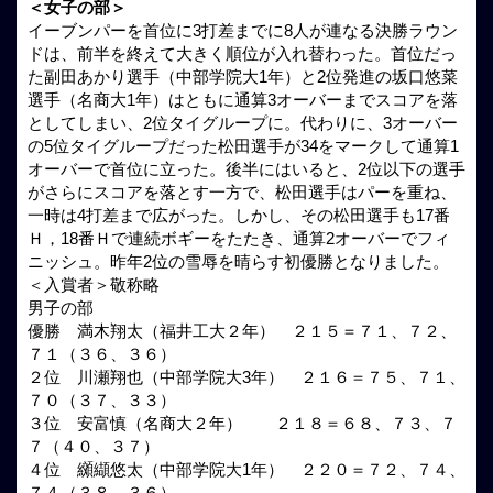
＜女子の部＞
イーブンパーを首位に3打差までに8人が連なる決勝ラウン
ドは、前半を終えて大きく順位が入れ替わった。首位だっ
た副田あかり選手（中部学院大1年）と2位発進の坂口悠菜
選手（名商大1年）はともに通算3オーバーまでスコアを落
としてしまい、2位タイグループに。代わりに、3オーバー
の5位タイグループだった松田選手が34をマークして通算1
オーバーで首位に立った。後半にはいると、2位以下の選手
がさらにスコアを落とす一方で、松田選手はパーを重ね、
一時は4打差まで広がった。しかし、その松田選手も17番
Ｈ，18番Ｈで連続ボギーをたたき、通算2オーバーでフィ
ニッシュ。昨年2位の雪辱を晴らす初優勝となりました。
＜入賞者＞敬称略
男子の部
優勝 満木翔太（福井工大２年） ２１５＝７１、７２、
７１（３６、３６）
２位 川瀬翔也（中部学院大3年） ２１６＝７５、７１、
７０（３７、３３）
３位 安富慎（名商大２年） ２１８＝６８、７３、７
７（４０、３７）
４位 纐纈悠太（中部学院大1年） ２２０＝７２、７４、
７４（３８、３６）