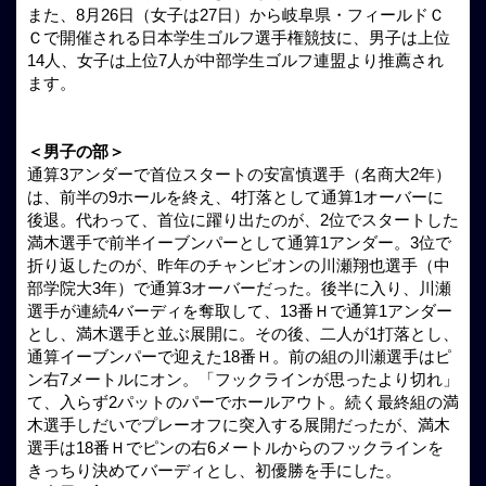
また、8月26日（女子は27日）から岐阜県・フィールドＣ
Ｃで開催される日本学生ゴルフ選手権競技に、男子は上位
14人、女子は上位7人が中部学生ゴルフ連盟より推薦され
ます。
＜男子の部＞
通算3アンダーで首位スタートの安富慎選手（名商大2年）
は、前半の9ホールを終え、4打落として通算1オーバーに
後退。代わって、首位に躍り出たのが、2位でスタートした
満木選手で前半イーブンパーとして通算1アンダー。3位で
折り返したのが、昨年のチャンピオンの川瀬翔也選手（中
部学院大3年）で通算3オーバーだった。後半に入り、川瀬
選手が連続4バーディを奪取して、13番Ｈで通算1アンダー
とし、満木選手と並ぶ展開に。その後、二人が1打落とし、
通算イーブンパーで迎えた18番Ｈ。前の組の川瀬選手はピ
ン右7メートルにオン。「フックラインが思ったより切れ」
て、入らず2パットのパーでホールアウト。続く最終組の満
木選手しだいでプレーオフに突入する展開だったが、満木
選手は18番Ｈでピンの右6メートルからのフックラインを
きっちり決めてバーディとし、初優勝を手にした。