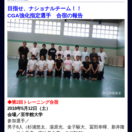
目指せ、ナショナルチーム！！
CGA強化指定選手 合宿の報告
◆第2回トレーニング合宿
2018年5月12日（土）
会場／至学館大学
参加選手／
男子8人（杉浦悠太、湯原光、金子駆大、冨田幸暉、新井隆