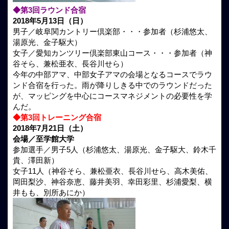
◆第3回ラウンド合宿
2018年5月13日（日）
男子／岐阜関カントリー倶楽部・・・参加者（杉浦悠太、
湯原光、金子駆大）
女子／愛知カンツリー倶楽部東山コース・・・参加者（神
谷そら、兼松亜衣、長谷川せら）
今年の中部アマ、中部女子アマの会場となるコースでラウ
ンド合宿を行った。雨が降りしきる中でのラウンドだった
が、マッピングを中心にコースマネジメントの必要性を学
んだ。
◆第3回トレーニング合宿
2018年7月21日（土）
会場／至学館大学
参加選手／男子5人（杉浦悠太、湯原光、金子駆大、鈴木千
貴、澤田新）
女子11人（神谷そら、兼松亜衣、長谷川せら、高木美佑、
岡田梨沙、神谷奈恵、藤井美羽、幸田彩里、杉浦愛梨、横
井もも、別所あにか）