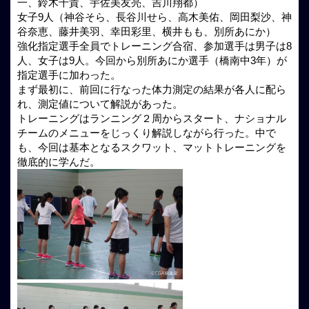
一、鈴木千貴、宇佐美友亮、吉川翔都）
女子9人（神谷そら、長谷川せら、高木美佑、岡田梨沙、神
谷奈恵、藤井美羽、幸田彩里、横井もも、別所あにか）
強化指定選手全員でトレーニング合宿、参加選手は男子は8
人、女子は9人。今回から別所あにか選手（橋南中3年）が
指定選手に加わった。
まず最初に、前回に行なった体力測定の結果が各人に配ら
れ、測定値について解説があった。
トレーニングはランニング２周からスタート、ナショナル
チームのメニューをじっくり解説しながら行った。中で
も、今回は基本となるスクワット、マットトレーニングを
徹底的に学んだ。