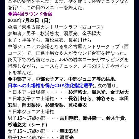
基本の姿勢を学んだ。また、壁を使って体幹チェックなど
を行い、この日のメニューを終えた。
◆第4回ラウンド合宿
2018年7月22日（日）
会場／東名古屋カントリークラブ（西コース）
参加者／男子：杉浦悠太、湯原光、金子駆大
女子：神谷そら、兼松亜衣、長谷川せら
中部ジュニアの会場となる東名古屋カントリークラブ（西
コース）で、正選手男女６人がラウンド合宿を行なった。
炎天下での合宿だった。JGAの岩本コーチがマッピングを
指導しながら、コースをチェック、メモの取り方やポイン
トを学んだ。
◆中部アマ、中部女子アマ、中部ジュニア等の結果、
日本への出場権を得たCGA強化指定選手
は次の通り。
＊日本アマ出場権・・・・・
杉浦悠太、湯原光、金子駆大
＊日本女子アマ出場権・・・
長谷川せら、神谷そら、幸田
彩里、岡田梨沙、杉浦愛梨、兼松亜衣
＊日本ジュニア出場権
男子15〜17歳の部・・・
吉川翔都、新井隆一、鈴木千貴、
杉浦悠太（シード）
女子15〜17歳の部・・・
幸田彩里
男子12〜14歳の部・・・
湯原光