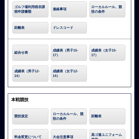
ゴルフ場利用税非課
ローカルルール、競
連絡事項
税申請書類
技の条件
距離表
ドレスコード
成績表（男子15-
成績表（女子15-
組合せ表
17）
17）
成績表（男子12-
成績表（女子12-
14）
14）
本戦競技
ローカルルール、競
競技規定
距離表
技の条件
高ゴ連ユニフォーム
料金変更について
大会注意事項