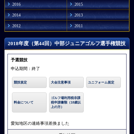
2016
2015
2014
2013
2012
2011
2018年度（第44回）中部ジュニアゴルフ選手権競技
予選競技
申込期間：終了
競技規定
大会注意事項
ユニフォーム規定
ゴルフ場利用税非課
料金について
税申請書類（18歳以
上の方）
愛知地区の連絡事項差換ました