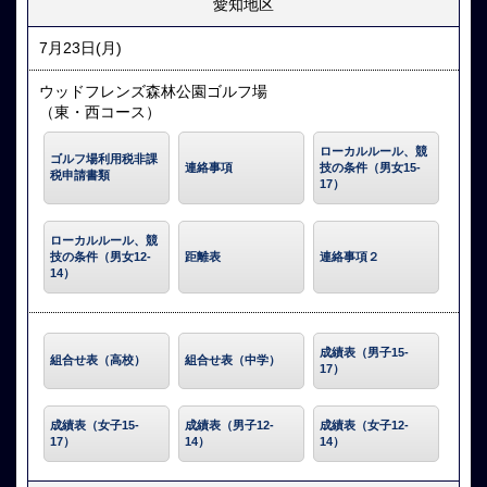
愛知地区
7月23日(月)
ウッドフレンズ森林公園ゴルフ場
（東・西コース）
ローカルルール、競
ゴルフ場利用税非課
連絡事項
技の条件（男女15-
税申請書類
17）
ローカルルール、競
技の条件（男女12-
距離表
連絡事項２
14）
成績表（男子15-
組合せ表（高校）
組合せ表（中学）
17）
成績表（女子15-
成績表（男子12-
成績表（女子12-
17）
14）
14）