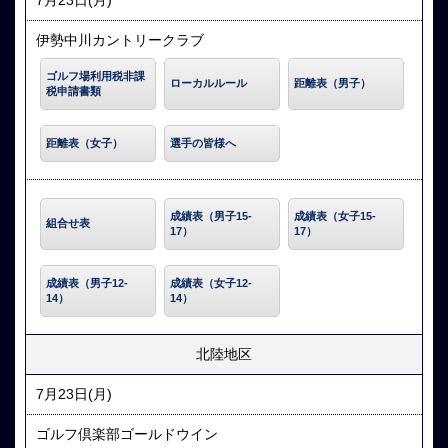
7月23日(月)
伊勢中川カントリークラブ
ゴルフ場利用税非課
ローカルルール
距離表（男子）
税申請書類
距離表（女子）
選手の皆様へ
成績表（男子15-
成績表（女子15-
組合せ表
17）
17）
成績表（男子12-
成績表（女子12-
14）
14）
北陸地区
7月23日(月)
ゴルフ倶楽部ゴールドウイン