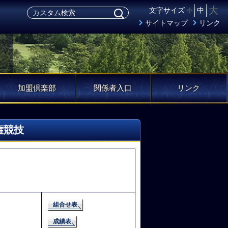
大
文字サイズ
中
小
サイトマップ
リンク
加盟倶楽部
関係者入口
リンク
権競技
組合せ表
成績表