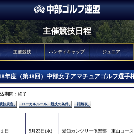
主催競技日程
主催競技
ハンディキャップ
ジュニア
018年度（第48回）中部女子アマチュアゴルフ選手
込期間：終了
競技規定
ローカルルール、競技の条件
距離表
１日
5月23日(水)
愛知カンツリー倶楽部 東山コース