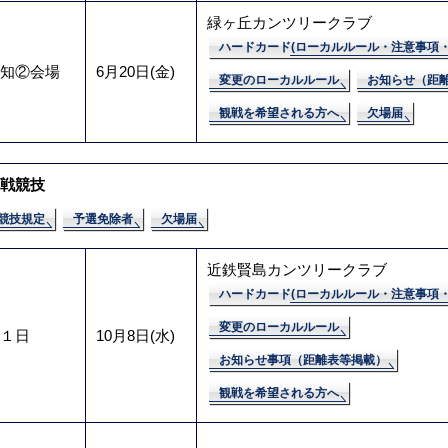
緑ヶ丘カンツリークラブ
ハードカード(ローカルルール・注意事項・
知②会場
6月20日(金)
変更のローカルルール
お知らせ（距
観戦を希望される方へ
欠場届
戦競技
競技規定
予選免除者
欠場届
近鉄賢島カンツリークラブ
ハードカード(ローカルルール・注意事項・
変更のローカルルール
１日
10月8日(水)
お知らせ事項（距離表等掲載）
観戦を希望される方へ