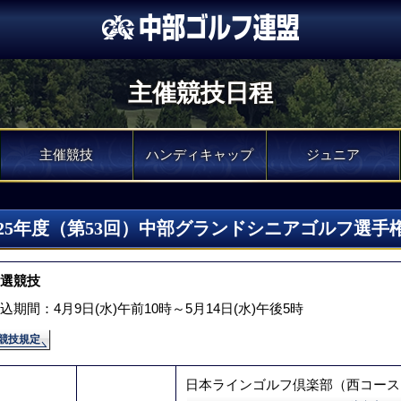
主催競技日程
主催競技
ハンディキャップ
ジュニア
025年度（第53回）中部グランドシニアゴルフ選手
選競技
込期間：4月9日(水)午前10時～5月14日(水)午後5時
競技規定
日本ラインゴルフ倶楽部（西コース