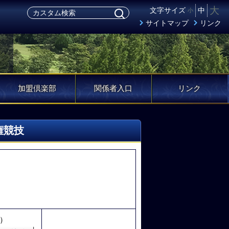
大
文字サイズ
中
小
サイトマップ
リンク
加盟倶楽部
関係者入口
リンク
権競技
）