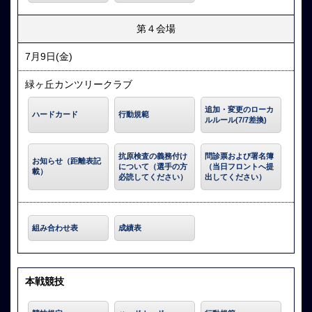
第４会場
7月9日(金)
緑ヶ丘カンツリークラブ
追加・変更のローカ
ハードカード
行動規範
ルルール(7/7差換)
抗原検査の義務付け
問診票および署名簿
お知らせ（距離表記
について（選手の方
（当日フロントへ提
載）
必読してください）
出してください）
組み合わせ表
成績表
本戦競技