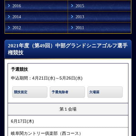
2016
2015
2014
2013
2012
2011
2021年度（第49回）中部グランドシニアゴルフ選手
権競技
予選競技
申込期間：4月21日(水)～5月26日(水)
競技規定
予選免除者
欠場届
第１会場
6月17日(木)
岐阜関カントリー俱楽部（西コース）