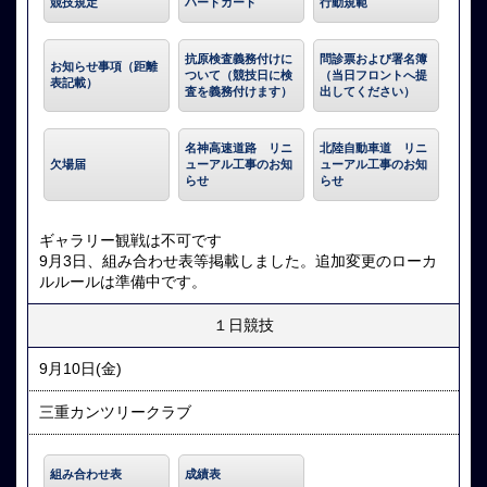
競技規定
ハードカード
行動規範
抗原検査義務付けに
問診票および署名簿
お知らせ事項（距離
ついて（競技日に検
（当日フロントへ提
表記載）
査を義務付けます）
出してください）
名神高速道路 リニ
北陸自動車道 リニ
欠場届
ューアル工事のお知
ューアル工事のお知
らせ
らせ
ギャラリー観戦は不可です
9月3日、組み合わせ表等掲載しました。追加変更のローカ
ルルールは準備中です。
１日競技
9月10日(金)
三重カンツリークラブ
組み合わせ表
成績表