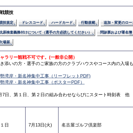
戦競技
競技規定
ドレスコード
ハードカード
行動規範
追加・変更のローカ
抗原検査義務付けについて（選手の方必読してください）
問診票および署名簿
欠場届
ャラリー観戦不可です。(一般非公開）
き添いの方・選手のご家族の方のクラブハウスやコース内の入場
勢湾岸・新名神集中工事（リーフレットPDF)
勢湾岸・新名神集中工事（ポスターPDF）
月7日、第１日、第２日の組み合わせならびにスタート時刻表 他
１日
7月13日(火)
名古屋ゴルフ倶楽部