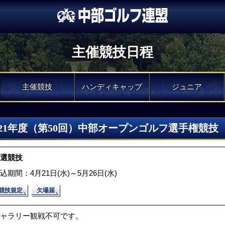
主催競技日程
主催競技
ハンディキャップ
ジュニア
021年度（第50回）中部オープンゴルフ選手権競技
選競技
込期間：4月21日(水)～5月26日(水)
競技規定
欠場届
ャラリー観戦不可です。