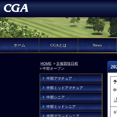
ホーム
CGAとは
News
HOME
主催競技日程
2
中部オープン
中部アマチュア
予
中部ミッドアマチュア
申
中部シニア
中部ミッドシニア
ギ
中部グランドシニア