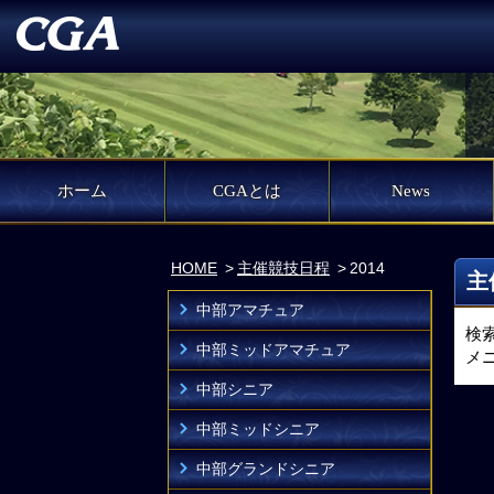
ホーム
CGAとは
News
HOME
主催競技日程
2014
主
中部アマチュア
検
中部ミッドアマチュア
メ
中部シニア
中部ミッドシニア
中部グランドシニア