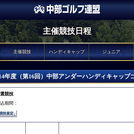
主催競技日程
主催競技
ハンディキャップ
ジュニア
014年度（第16回）中部アンダーハンディキャップ
選競技
込期間：
競技規定