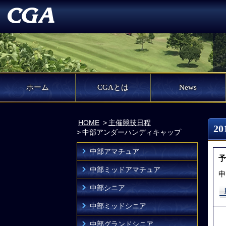
ホーム
CGAとは
News
HOME
主催競技日程
2
中部アンダーハンディキャップ
中部アマチュア
予
中部ミッドアマチュア
申
中部シニア
中部ミッドシニア
中部グランドシニア