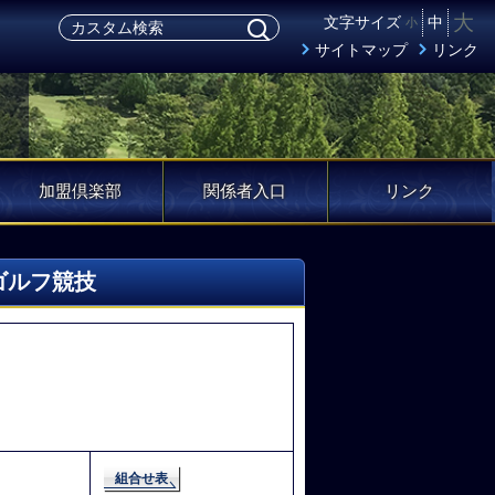
大
文字サイズ
中
小
サイトマップ
リンク
加盟倶楽部
関係者入口
リンク
ゴルフ競技
組合せ表