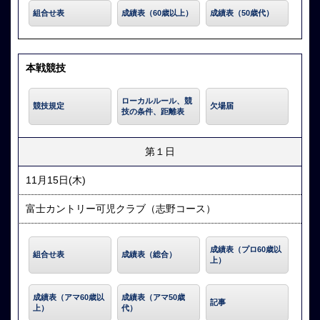
組合せ表
成績表（60歳以上）
成績表（50歳代）
本戦競技
ローカルルール、競
競技規定
欠場届
技の条件、距離表
第１日
11月15日(木)
富士カントリー可児クラブ（志野コース）
成績表（プロ60歳以
組合せ表
成績表（総合）
上）
成績表（アマ60歳以
成績表（アマ50歳
記事
上）
代）