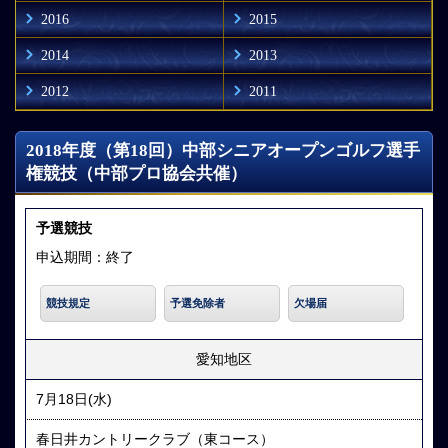
2016
2015
2014
2013
2012
2011
2018年度（第18回）中部シニアオープンゴルフ選手
権競技（中部プロ協会共催）
予選競技
申込期間：終了
競技規定
予選免除者
欠場届
愛知地区
7月18日(水)
春日井カントリークラブ（東コース）