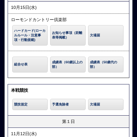
10月15日(水)
ローモンドカントリー倶楽部
ハードカード(ローカ
お知らせ事項（距離
ルルール・注意事
欠場届
表等掲載）
項・行動規範)
成績表（60歳以上の
成績表（50歳代の
組合せ表
部）
部）
本戦競技
競技規定
予選免除者
欠場届
第１日
11月12日(水)