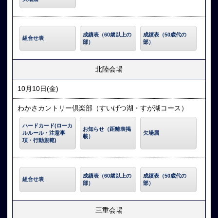
成績表（60歳以上の
成績表（50歳代の
組合せ表
部）
部）
北陸会場
10月10日(金)
わかさカントリー倶楽部（すいげつ湖・すが湖コース）
ハードカード(ローカ
お知らせ（距離表掲
ルルール・注意事
欠場届
載）
項・行動規範)
成績表（60歳以上の
成績表（50歳代の
組合せ表
部）
部）
三重会場