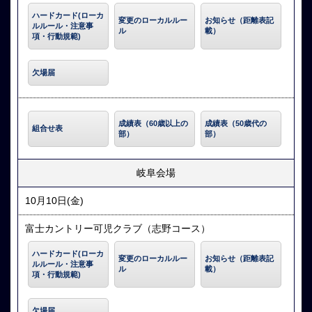
ハードカード(ローカ
変更のローカルルー
お知らせ（距離表記
ルルール・注意事
ル
載）
項・行動規範)
欠場届
成績表（60歳以上の
成績表（50歳代の
組合せ表
部）
部）
岐阜会場
10月10日(金)
富士カントリー可児クラブ（志野コース）
ハードカード(ローカ
変更のローカルルー
お知らせ（距離表記
ルルール・注意事
ル
載）
項・行動規範)
欠場届