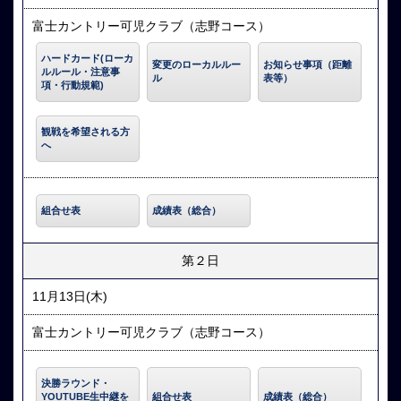
富士カントリー可児クラブ（志野コース）
ハードカード(ローカ
変更のローカルルー
お知らせ事項（距離
ルルール・注意事
ル
表等）
項・行動規範)
観戦を希望される方
へ
組合せ表
成績表（総合）
第２日
11月13日(木)
富士カントリー可児クラブ（志野コース）
決勝ラウンド・
YOUTUBE生中継を
組合せ表
成績表（総合）