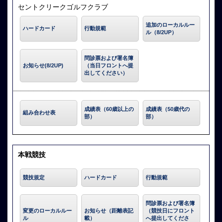
セントクリークゴルフクラブ
追加のローカルルー
ハードカード
行動規範
ル（8/2UP）
問診票および署名簿
お知らせ(8/2UP)
（当日フロントへ提
出してください）
成績表（60歳以上の
成績表（50歳代の
組み合わせ表
部）
部）
本戦競技
競技規定
ハードカード
行動規範
問診票および署名簿
変更のローカルルー
お知らせ（距離表記
（競技日にフロント
ル
載）
へ提出してくださ