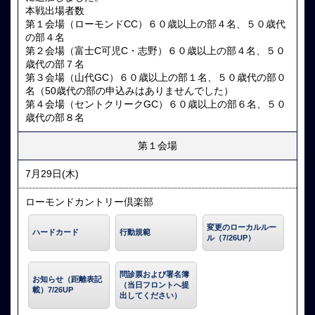
本戦出場者数
第１会場（ローモンドCC）６０歳以上の部４名、５０歳代
の部４名
第２会場（富士C可児C・志野）６０歳以上の部４名、５０
歳代の部７名
第３会場（山代GC）６０歳以上の部１名、５０歳代の部０
名（50歳代の部の申込みはありませんでした）
第４会場（セントクリークGC）６０歳以上の部６名、５０
歳代の部８名
第１会場
7月29日(木)
ローモンドカントリー倶楽部
変更のローカルルー
ハードカード
行動規範
ル（7/26UP）
問診票および署名簿
お知らせ（距離表記
（当日フロントへ提
載）7/26UP
出してください）