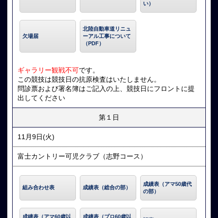
い）
北陸自動車道リニュ
欠場届
ーアル工事について
（PDF）
ギャラリー観戦不可
です。
この競技は競技日の抗原検査はいたしません。
問診票および署名簿はご記入の上、競技日にフロントに提
出してください
第１日
11月9日(火)
富士カントリー可児クラブ（志野コース）
成績表（アマ50歳代
組み合わせ表
成績表（総合の部）
の部）
成績表（アマ60歳以
成績表（プロ60歳以