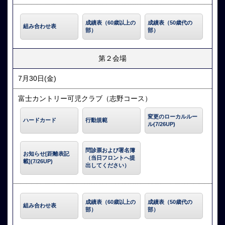
成績表（60歳以上の
成績表（50歳代の
組み合わせ表
部）
部）
第２会場
7月30日(金)
富士カントリー可児クラブ（志野コース）
変更のローカルルー
ハードカード
行動規範
ル(7/26UP)
問診票および署名簿
お知らせ[距離表記
（当日フロントへ提
載](7/26UP)
出してください）
成績表（60歳以上の
成績表（50歳代の
組み合わせ表
部）
部）