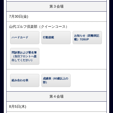
第３会場
7月30日(金)
山代ゴルフ倶楽部（クイーンコース）
お知らせ（距離表記
ハードカード
行動規範
載）7/26UP
問診票および署名簿
（当日フロントへ提
出してください）
成績表（60歳以上の
組み合わせ表
部）
第４会場
8月5日(木)