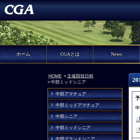
ホーム
CGAとは
News
HOME
主催競技日程
2
中部ミッドシニア
中部アマチュア
予
中部ミッドアマチュア
申
中部シニア
中部ミッドシニア
中部グランドシニア