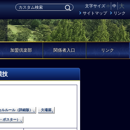
大
文字サイズ
中
小
サイトマップ
リンク
加盟倶楽部
関係者入口
リンク
競技
カルルール（詳細版）
欠場届
・ポスター）