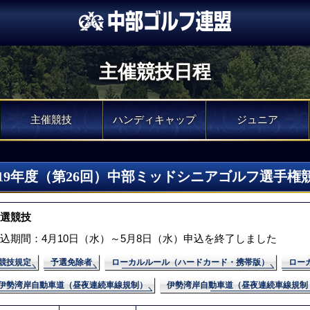
主催競技日程
主催競技
ハンディキャップ
ジュニア
019年度（第26回）中部ミッドシニアゴルフ選手権
選競技
込期間：4月10日（水）～5月8日（水）申込を終了しました
競技規定
予選免除者
ローカルルール（ハードカード・携帯版）
ロー
伊勢湾岸自動車道（昼夜連続車線規制）
伊勢湾岸自動車道（昼夜連続車線規制