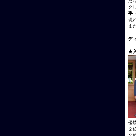
た
ク
手
現
ま
デ
★
優勝
２位
２位