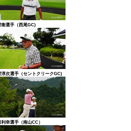
村衛選手（西尾GC)
村淳次選手（セントクリークGC)
田利幸選手（南山CC）