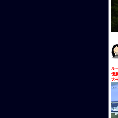
ル
優
大