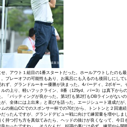
にせ、アウト１組目の1番スタートだった。ホールアウトしたのも
く。プレーオフの可能性もあり、お風呂にも入るのも後回しにして
現れず、グランドルーキー優勝が決まった。4バーディ、2ボギー。その
トルの上り、軽いフックライン、8番（129yd、パー3）は真下か
た。「パッティングが良かった。第1打も第2打もOBラインがない
たが、全体には上出来」と喜びを語った。エージシュート達成だが
ームの南山CCでのスポンサー杯での70だから、トントンと２回連
いだったんですが、グランドデビュー戦に向けて練習量を増やしま
短く持つ打ち方を真似てみたら、ヘッドの抜けが良くなって、今日
が良かったですね」。そうなんだ、好調の裏には必ず、練習やら開