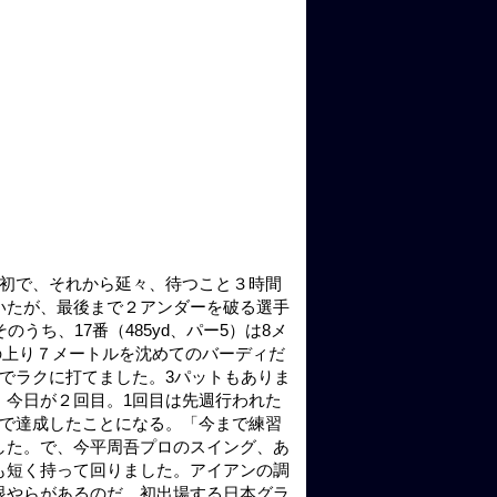
最初で、それから延々、待つこと３時間
いたが、最後まで２アンダーを破る選手
うち、17番（485yd、パー5）は8メ
らの上り７メートルを沈めてのバーディだ
のでラクに打てました。3パットもありま
、今日が２回目。1回目は先週行われた
続で達成したことになる。「今まで練習
した。で、今平周吾プロのスイング、あ
も短く持って回りました。アイアンの調
眼やらがあるのだ。初出場する日本グラ