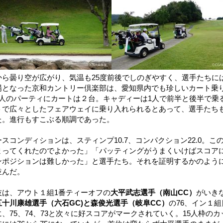
から曇り空が広がり、気温も25度前後でしのぎやすく、選手たちに
場となった京和カントリー倶楽部は、愛知県内でも珍しいカート乗
4人のパーティにカートは２台。キャディーは1人で前半と後半で乗
トで広々としたフェアウェイに乗り入れられるとあって、選手たち
た。進行もすこぶる順調であった。
ースコンディションは、スティンプ10.7、コンパクション22.0。
まってくれたのでよかった」「パッティングがうまくいけばスコア
ンポジションは難しかった」と選手たち。それを証明するかのよう
並んだ。
技は、アウト１組1番ティーオフの
大平武志選手（南山CC）
がいき
五十川康雄選手（六石GC)と森俊光選手（岐阜CC）
の76、イン１組
に、75、74、73と次々に好スコアがマークされていく。15人枠