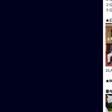
２位
５位
★
1
★
最