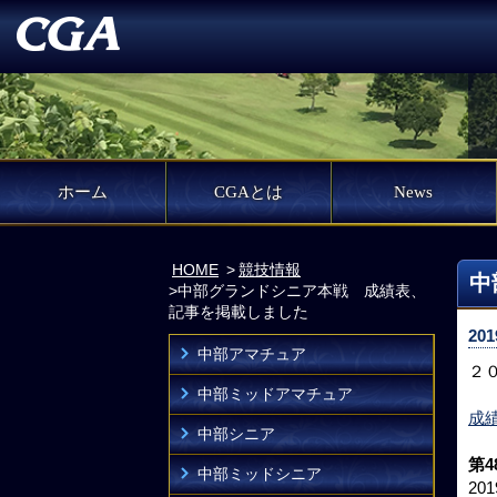
ホーム
CGAとは
News
HOME
競技情報
中
中部グランドシニア本戦 成績表、
記事を掲載しました
201
中部アマチュア
２
中部ミッドアマチュア
成
中部シニア
第
中部ミッドシニア
20