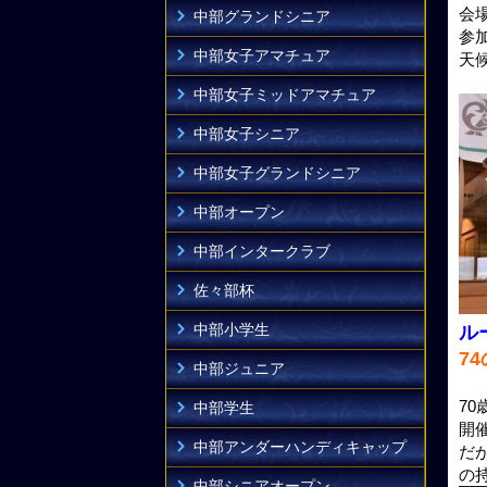
会場
中部グランドシニア
参
中部女子アマチュア
天
中部女子ミッドアマチュア
中部女子シニア
中部女子グランドシニア
中部オープン
中部インタークラブ
佐々部杯
中部小学生
ル
7
中部ジュニア
7
中部学生
開
中部アンダーハンディキャップ
だ
の
中部シニアオープン