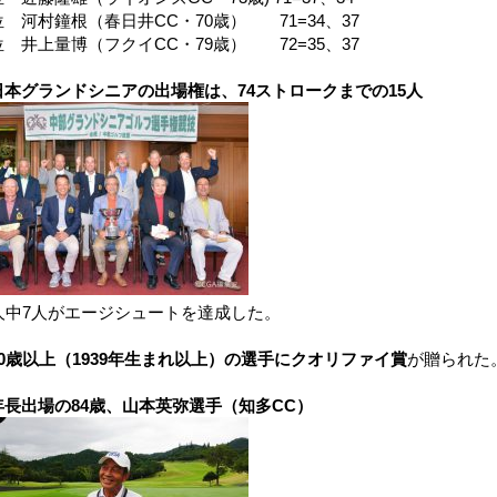
 河村鐘根（春日井CC・70歳） 71=34、37
 井上量博（フクイCC・79歳） 72=35、37
日本グランドシニアの出場権は、74ストロークまでの15人
5人中7人がエージシュートを達成した。
80歳以上（1939年生まれ以上）の選手にクオリファイ賞
が贈られた
年長出場の84歳、山本英弥選手（知多CC）