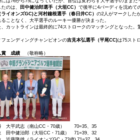
時には76から75になっていたが、首位は変わらず大平選手のまま
したのは、
田中健治郎選手（大垣CC）
で後半に4バーディを沈めての
（ライオンズGC)と河村鐘根選手（春日井CC）
の2人がマークした
れることなく、大平選手のルーキー優勝が決まった。
た、カットラインは最終的に74ストロークのマッチングとなった。
ィフェンディングチャンピオンの
吉見本弘選手（平尾CC)
は75スト
入賞 成績
（敬称略）
 大平武志（南山CC・70歳） 70=35、35
 田中健治郎（大垣CC・71歳） 71=39、32
 近藤隆雄（ライオンズGC・73歳) 71=37、34