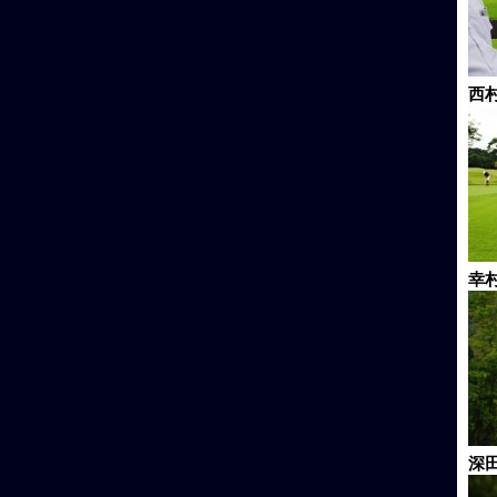
西
幸
深