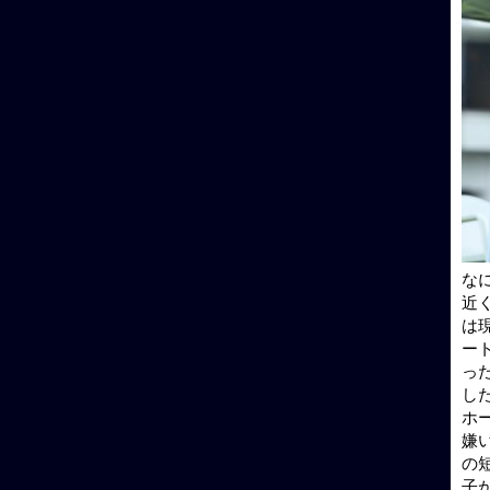
な
近
は
ー
っ
し
ホ
嫌
の
子