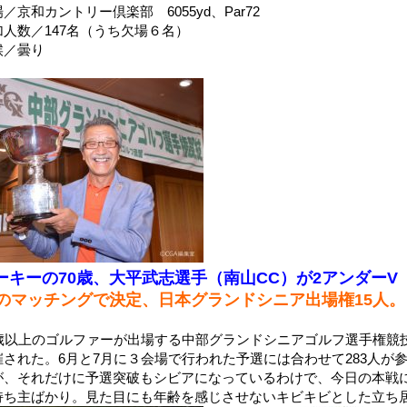
／京和カントリー倶楽部 6055yd、Par72
加人数／147名（うち欠場６名）
候／曇り
ーキーの70歳、大平武志選手（南山CC）が2アンダーV
4のマッチングで決定、日本グランドシニア出場権15人。
0歳以上のゴルファーが出場する中部グランドシニアゴルフ選手権競
催された。6月と7月に３会場で行われた予選には合わせて283人が
が、それだけに予選突破もシビアになっているわけで、今日の本戦
持ち主ばかり。見た目にも年齢を感じさせないキビキビとした立ち