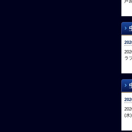
芦
202
2
ラブ
202
2
(