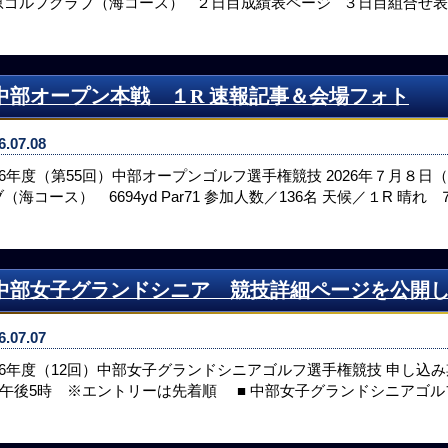
原ゴルフクラブ（海コース） ２日目成績表ページ ３日目組合せ表
中部オープン本戦 １R 速報記事＆会場フォト
6.07.08
026年度（第55回）中部オープンゴルフ選手権競技 2026年７月８日
（海コース） 6694yd Par71 参加人数／136名 天候／１R 晴れ
中部女子グランドシニア 競技詳細ページを公開
6.07.07
026年度（12回）中部女子グランドシニアゴルフ選手権競技 申し込み
水)午後5時 ※エントリーは先着順 ■ 中部女子グランドシニアゴ