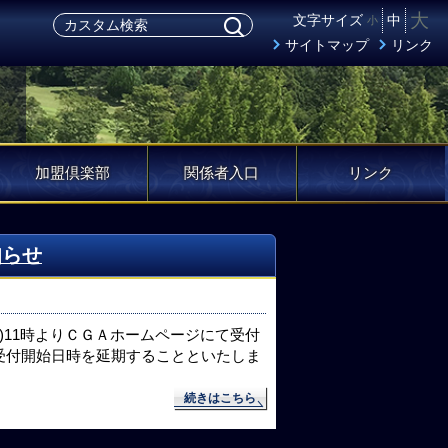
大
文字サイズ
中
小
サイトマップ
リンク
加盟倶楽部
関係者入口
リンク
知らせ
木)11時よりＣＧＡホームページにて受付
受付開始日時を延期することといたしま
続きはこちら