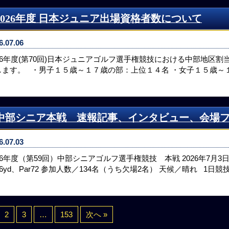
2026年度 日本ジュニア出場資格者数について
6.07.06
026年度(第70回)日本ジュニアゴルフ選手権競技における中部地区
します。 ・男子１５歳～１７歳の部：上位１４名 ・女子１５歳～
中部シニア本戦 速報記事、インタビュー、会場
6.07.03
026年度（第59回）中部シニアゴルフ選手権競技 本戦 2026年7
66yd、Par72 参加人数／134名（うち欠場2名） 天候／晴れ 1日
2
3
…
153
次へ »