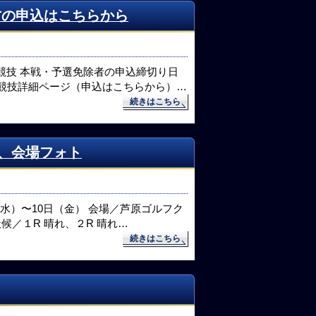
方の申込はこちらから
権競技 本戦・予選免除者の申込締切り日
 競技詳細ページ（申込はこちらから）…
続きはこちら
、会場フォト
（水）〜10日（金） 会場／芦原ゴルフク
 天候／１R 晴れ、２R 晴れ…
続きはこちら