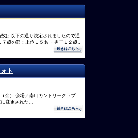
割当数は以下の通り決定されましたので通
１７歳の部：上位１５名 ・男子１２歳…
続きはこちら
フォト
月3日（金） 会場／南山カントリークラブ
競技に変更された…
続きはこちら