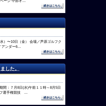
ページ 中部オ…
続きはこちら
（水）〜10日（金） 会場／芦原ゴルフク
 ７アンダー6…
続きはこちら
しました。
期間：７月8日(水)午前１１時～8月5日
ルフ選手権競技 …
続きはこちら