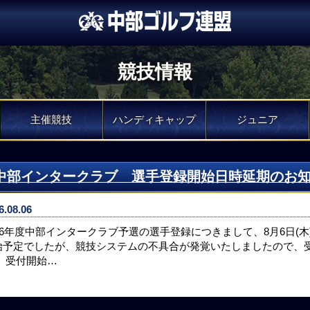
競技情報
主催競技
ハンディキャップ
ジュニア
中部インタークラブ 選手登録開始日時延期のお
6.08.06
026年度中部インタークラブ予選の選手登録につきまして、8月6日(
始予定でしたが、競技システムの不具合が発覚いたしましたので、
。 受付開始…