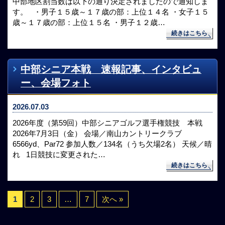
中部地区割当数は以下の通り決定されましたので通知しま
す。 ・男子１５歳～１７歳の部：上位１４名 ・女子１５
歳～１７歳の部：上位１５名 ・男子１２歳…
続きはこちら
中部シニア本戦 速報記事、インタビュ
ー、会場フォト
2026.07.03
2026年度（第59回）中部シニアゴルフ選手権競技 本戦
2026年7月3日（金） 会場／南山カントリークラブ
6566yd、Par72 参加人数／134名（うち欠場2名） 天候／晴
れ 1日競技に変更された…
続きはこちら
1
2
3
…
7
次へ »