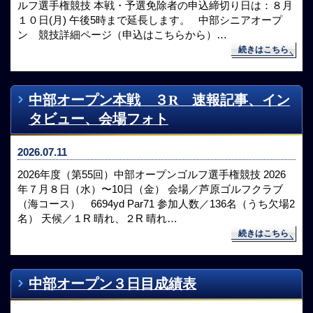
ルフ選手権競技 本戦・予選免除者の申込締切り日は：８月
１０日(月) 午後5時まで延長します。 中部シニアオープ
ン 競技詳細ページ（申込はこちらから）…
続きはこちら
中部オープン本戦 ３R 速報記事、イン
タビュー、会場フォト
2026.07.11
2026年度（第55回）中部オープンゴルフ選手権競技 2026
年７月８日（水）〜10日（金） 会場／芦原ゴルフクラブ
（海コース） 6694yd Par71 参加人数／136名（うち欠場2
名） 天候／１R 晴れ、２R 晴れ…
続きはこちら
中部オープン３日目成績表