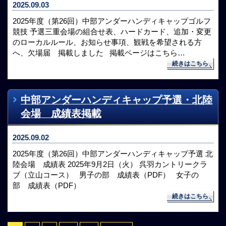
2025.09.03
2025年度（第26回）中部アンダーハンディキャップゴルフ
競技 予選三重会場の組合せ表、ハードカード、追加・変更
のローカルルール、お知らせ事項、観戦を希望される方
へ、欠場届 掲載しました 掲載ページはこちら…
続きはこちら
中部アンダーハンディキャップ予選・北陸
会場 成績表掲載
2025.09.02
2025年度（第26回）中部アンダーハンディキャップ予選 北
陸会場 成績表 2025年9月2日（火） 呉羽カントリークラ
ブ（立山コース） 男子の部 成績表（PDF） 女子の
部 成績表（PDF）
続きはこちら