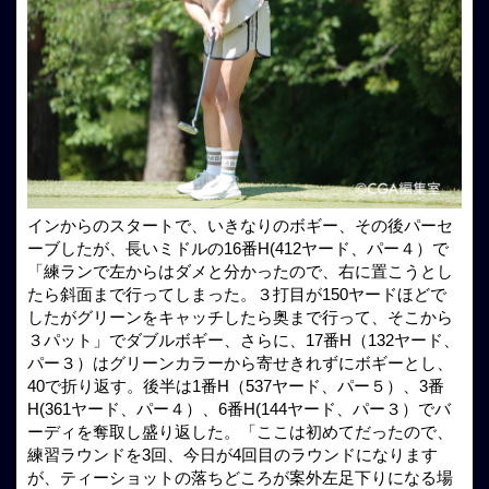
インからのスタートで、いきなりのボギー、その後パーセ
ーブしたが、長いミドルの16番H(412ヤード、パー４）で
「練ランで左からはダメと分かったので、右に置こうとし
たら斜面まで行ってしまった。３打目が150ヤードほどで
したがグリーンをキャッチしたら奥まで行って、そこから
３パット」でダブルボギー、さらに、17番H（132ヤード、
パー３）はグリーンカラーから寄せきれずにボギーとし、
40で折り返す。後半は1番H（537ヤード、パー５）、3番
H(361ヤード、パー４）、6番H(144ヤード、パー３）でバ
ーディを奪取し盛り返した。「ここは初めてだったので、
練習ラウンドを3回、今日が4回目のラウンドになります
が、ティーショットの落ちどころが案外左足下りになる場