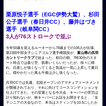
栗原悦子選手（EGC伊勢大鷲）、杉田
公子選手（春日井CC）、藤井はづき
選手（岐阜関CC）
3人が76ストロークで並ぶ
今年50歳を迎えるルーキーから78歳までの106人が出場。
第23回中部女子シニアゴルフ選手権競技が、
富山県の呉羽
カントリークラブ
で始まった。初日の朝、7時30分のスタ
ート時点では曇り空、肌寒いくらいだったが、徐々に晴
れ、日差しが強くなってくると気温が一気に上昇して夏日
に。穏やかだった風も午後は少し強くなった。
呉羽CCでは先週、北陸オープンのアマチュアトーナメント
が開催されており、それに向けてコースコンディションを
仕上げてきた。その翌週となる今大会、キーパーの苦労は
計り知れないが、林キーパーにお話をお聞きすると、「女
子シニアの大会なので、本当はスティンプを10.5にしたか