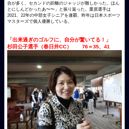
合が多く、セカンドの距離のジャッジが難しかった。ほん
とにしんどかったあ〜〜」と振り返った。栗原選手は
2021、22年の中部女子シニアを連覇、昨年は日本スポーツ
マスターズで個人優勝している。
「出来過ぎのゴルフに、自分が驚いてる！」
杉田公子選手（春日井CC） 76＝35、41