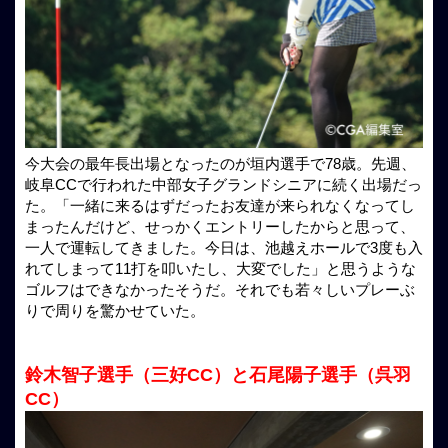
今大会の最年長出場となったのが垣内選手で78歳。先週、
岐阜CCで行われた中部女子グランドシニアに続く出場だっ
た。「一緒に来るはずだったお友達が来られなくなってし
まったんだけど、せっかくエントリーしたからと思って、
一人で運転してきました。今日は、池越えホールで3度も入
れてしまって11打を叩いたし、大変でした」と思うような
ゴルフはできなかったそうだ。それでも若々しいプレーぶ
りで周りを驚かせていた。
鈴木智子選手（三好CC）と石尾陽子選手（呉羽
CC）