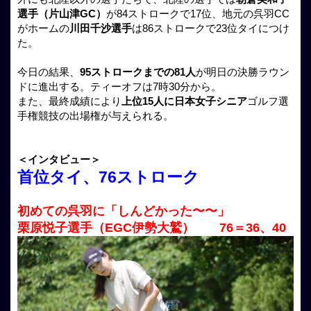
選手（片山津GC）
が84ストロークで17位、地元の呉羽CC
がホームの
川田千沙選手
は86ストロークで23位タイにつけ
た。
今日の結果、
95ストロークまでの81人
が明日の決勝ラウン
ドに進出する。ティーオフは7時30分から。
また、最終成績により
上位15人に日本女子シニア
ゴルフ選
手権競技の出場権が与えられる。
＜インタビュー＞
首位タイ、76ストローク
初めての呉羽に「しんどかった〜〜」
栗原悦子選手（EGC伊勢大鷲） 76＝36、40