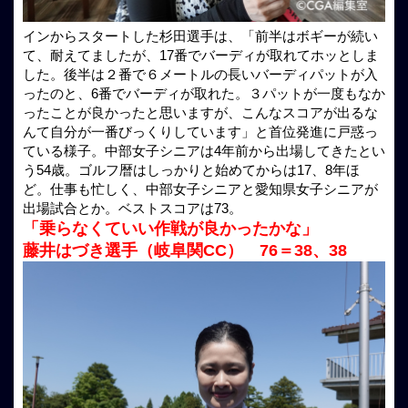
インからスタートした杉田選手は、「前半はボギーが続い
て、耐えてましたが、17番でバーディが取れてホッとしま
した。後半は２番で６メートルの長いバーディパットが入
ったのと、6番でバーディが取れた。３パットが一度もなか
ったことが良かったと思いますが、こんなスコアが出るな
んて自分が一番びっくりしています」と首位発進に戸惑っ
ている様子。中部女子シニアは4年前から出場してきたとい
う54歳。ゴルフ暦はしっかりと始めてからは17、8年ほ
ど。仕事も忙しく、中部女子シニアと愛知県女子シニアが
出場試合とか。ベストスコアは73。
「乗らなくていい作戦が良かったかな」
藤井はづき選手（岐阜関CC） 76＝38、38