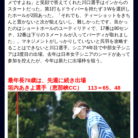
メですよね」と笑顔で答えてくれた川口選手はインからの
スタートだった。第1打もドライバーを持たず３Wを選択し
たホールが2回あった。「それでも、ティーショットをきち
んと置かないと次が狙えないし、難しかったです。良かっ
たのはショートホールのユーティリティで、17番は80セン
チ、12番は下りの３メートルが入ってバーディが取れまし
た」。マネジメントがしっかりしていないと呉羽を攻略す
ることはできないと川口選手。シニア4年目で中部女子シニ
アは3度目の出場。去年は日本女子シニアのシードがあって
参加を控えたが、今年は新たに出場枠を狙う。
最年長78歳は、先週に続き出場
垣内あきよ選手（恵那峡CC） 113＝65、48