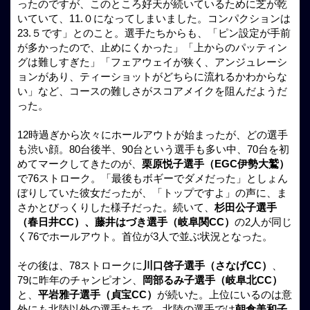
ったのですが、このところ好天が続いているために芝が乾
いていて、11.０になってしまいました。コンパクションは
23.５です」とのこと。選手たちからも、「ピン設定が手前
が多かったので、止めにくかった」「上からのパッティン
グは難しすぎた」「フェアウェイが狭く、アンジュレーシ
ョンがあり、ティーショットがどちらに流れるかわからな
い」など、コースの難しさがスコアメイクを阻んだようだ
った。
12時過ぎから次々にホールアウトが始まったが、どの選手
も渋い顔。80台後半、90台という選手も多い中、70台を初
めてマークしてきたのが、
栗原悦子選手（EGC伊勢大鷲）
で76ストローク。「最後もボギーでダメだった」としょん
ぼりしていた彼女だったが、「トップですよ」の声に、ま
さかとびっくりした様子だった。続いて、
杉田公子選手
（春日井CC）、藤井はづき選手（岐阜関CC）
の2人が同じ
く76でホールアウト。首位が3人で並ぶ状況となった。
その後は、78ストロークに
川口啓子選手（さなげCC）
、
79に昨年のチャンピオン、
岡部るみ子選手（岐阜北CC）
と、
平岩雅子選手（貞宝CC）
が続いた。上位にいるのは意
外にも北陸以外の選手たちで、北陸の選手では
朝倉美和子