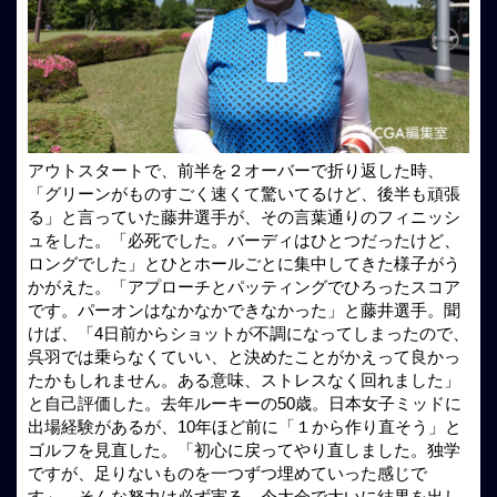
アウトスタートで、前半を２オーバーで折り返した時、
「グリーンがものすごく速くて驚いてるけど、後半も頑張
る」と言っていた藤井選手が、その言葉通りのフィニッシ
ュをした。「必死でした。バーディはひとつだったけど、
ロングでした」とひとホールごとに集中してきた様子がう
かがえた。「アプローチとパッティングでひろったスコア
です。パーオンはなかなかできなかった」と藤井選手。聞
けば、「4日前からショットが不調になってしまったので、
呉羽では乗らなくていい、と決めたことがかえって良かっ
たかもしれません。ある意味、ストレスなく回れました」
と自己評価した。去年ルーキーの50歳。日本女子ミッドに
出場経験があるが、10年ほど前に「１から作り直そう」と
ゴルフを見直した。「初心に戻ってやり直しました。独学
ですが、足りないものを一つずつ埋めていった感じで
す」。そんな努力は必ず実る。今大会で大いに結果を出し