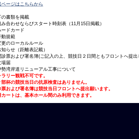
載ページはこちらから
下の書類を掲載
組み合わせならびスタート時刻表（11月15日掲載）
ハードカード
行動規範
変更のローカルルール
お知らせ（距離表記載）
問診票および署名簿(ご記入の上、競技日２日間ともフロントへ提出
欠場届
伊勢湾岸道リニューアル工事について
ャラリー観戦不可です。
々部杯の競技当日の抗原検査はありません。
診票および署名簿は競技当日フロントへ提出願います。
用カートは、基本ホール間のみ利用できます。