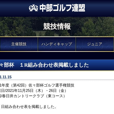
競技情報
主催競技
ハンディキャップ
ジュニア
々部杯 １R組み合わせ表掲載しました
1.11.15
021年度（第42回）佐々部杯ゴルフ選手権競技
日/2021年11月25日（木）・26日（金）
場/春日井カントリークラブ（東コース）
１日組み合わせ表を掲載しました。