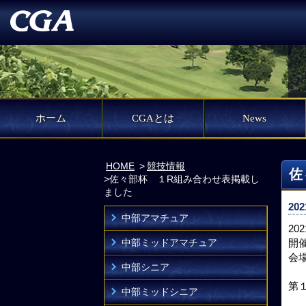
ホーム
CGAとは
News
HOME
競技情報
佐
佐々部杯 １R組み合わせ表掲載し
ました
202
中部アマチュア
2
中部ミッドアマチュア
開催
会
中部シニア
第
中部ミッドシニア