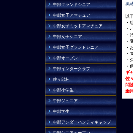
掲
中部グランドシニア
中部女子アマチュア
以
・
中部女子ミッドアマチュア
・
・
中部女子シニア
・
中部女子グランドシニア
・
・
中部オープン
・
・
中部インタークラブ
ギ
佐
佐々部杯
問
中部小学生
乗
中部ジュニア
中部学生
中部アンダーハンディキャップ
中部シニアオープン