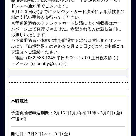
競技参加料の支払い手続きの方法 予選通過者のメールア
ドレスへ通知済でございます。
５月２０日(水)までにクレジットカード決済による競技参加
料の支払い手続きを行ってください。
※予選通過者のクレジットカード決済による領収書はホー
ムページ上で発行できません。希望される方は競技当日に
お渡しいたします。
※予選通過者が本戦出場を辞退する場合は電話またはメー
ルにて『出場辞退』の連絡を５月２０日(水)までに中部ゴル
フ連盟へご連絡ください。
・電話（052-586-1345 平日 9:00～17:00 土日祝を除く）
・メール（cgaentry@cga.jp）
本戦競技
予選免除者申込期間：2月16日(月)午前11時～3月6日(金)
午後5時
開催日：7月2日(木)・3日(金)
