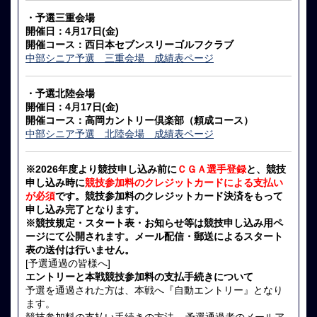
・予選三重会場
開催日：4月17日(金)
開催コース：西日本セブンスリーゴルフクラブ
中部シニア予選 三重会場 成績表ページ
・予選北陸会場
開催日：4月17日(金)
開催コース：高岡カントリー倶楽部（頼成コース）
中部シニア予選 北陸会場 成績表ページ
※2026年度より競技申し込み前に
ＣＧＡ選手登録
と、競技
申し込み時に
競技参加料のクレジットカードによる支払い
が必須
です。競技参加料のクレジットカード決済をもって
申し込み完了となります。
※競技規定・スタート表・お知らせ等は競技申し込み用ペ
ージにて公開されます。メール配信・郵送によるスタート
表の送付は行いません。
[予選通過の皆様へ]
エントリーと本戦競技参加料の支払手続きについて
予選を通過された方は、本戦へ『自動エントリー』となり
ます。