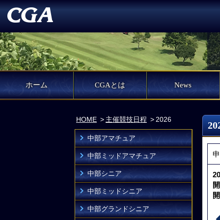
ホーム
CGAとは
News
HOME
主催競技日程
2026
2
中部アマチュア
申
中部ミッドアマチュア
中部シニア
2
開
中部ミッドシニア
開
中部グランドシニア