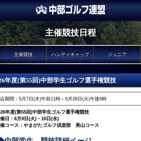
主催競技日程
主催競技
ハンディキャップ
ジュニア
026年度(第55回)中部学生ゴルフ選手権競技
込期間：5月7日(木)午前11時～5月26日(火)午後5時
026年度(第55回)中部学生ゴルフ選手権競技
催日：6月9日(火)・10日(水)
催コース：やまがたゴルフ倶楽部 美山コース
◆中部学生 競技詳細ページ