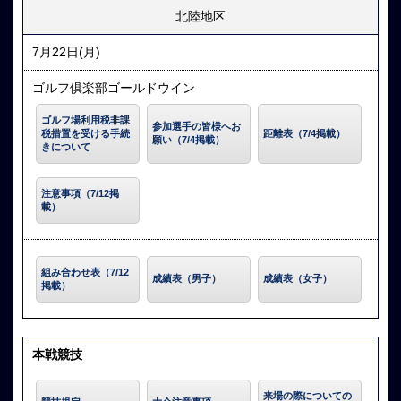
北陸地区
7月22日(月)
ゴルフ倶楽部ゴールドウイン
ゴルフ場利用税非課
参加選手の皆様へお
税措置を受ける手続
距離表（7/4掲載）
願い（7/4掲載）
きについて
注意事項（7/12掲
載）
組み合わせ表（7/12
成績表（男子）
成績表（女子）
掲載）
本戦競技
来場の際についての