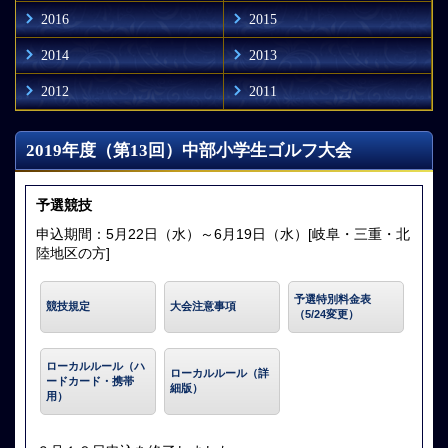
2016
2015
2014
2013
2012
2011
2019年度（第13回）中部小学生ゴルフ大会
予選競技
申込期間：5月22日（水）～6月19日（水）[岐阜・三重・北
陸地区の方]
予選特別料金表
競技規定
大会注意事項
（5/24変更）
ローカルルール（ハ
ローカルルール（詳
ードカード・携帯
細版）
用）