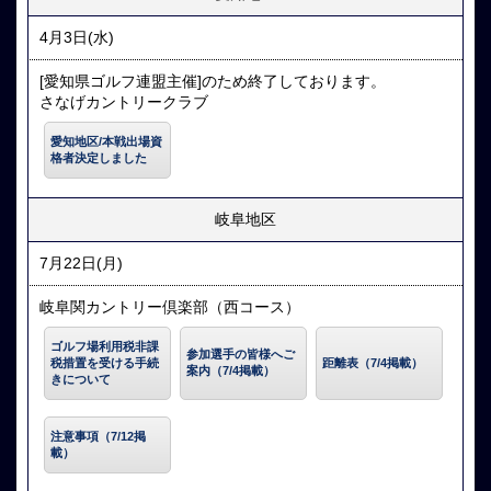
4月3日(水)
[愛知県ゴルフ連盟主催]のため終了しております。
さなげカントリークラブ
愛知地区/本戦出場資
格者決定しました
岐阜地区
7月22日(月)
岐阜関カントリー倶楽部（西コース）
ゴルフ場利用税非課
参加選手の皆様へご
税措置を受ける手続
距離表（7/4掲載）
案内（7/4掲載）
きについて
注意事項（7/12掲
載）