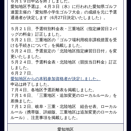
６月１９日申込を終了しました。
愛知地区予選は、４月３日（水）に行われた愛知県ゴルフ
連盟主催の「愛知県小学生ゴルフ大会」の成績を元に予選
通過者が決定します（6月27日決定いたしました）。
——————————————————————
５月２１日、予選特別料金表・三重地区（指定練習日２バ
ッグの料金）訂正しました。
５月２１日、三重地区の「ゴルフ場利用税非課税措置を受
ける手続きについて」を掲載しました。
５月２４日、予選規定の「北陸地区指定練習日日付」を変
更いたしました。
５月２４日、予選料金表・北陸地区（競技当日料金）訂正
しました。
６月２７日、
愛知地区からの本戦参加資格者が決定しました。
申込は終了しました。
７月４日、各地区予選距離表を掲載しました。
７月１６日、「三重地区・追加変更のローカルルール」を
差換ました。
７月１２日、岐阜・三重・北陸地区 組合せ表、ローカル
ルール（携帯版、詳細版、三重地区は追加変更のローカル
ルール）、注意事項を掲載しました。
愛知地区