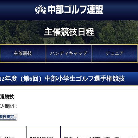
主催競技日程
主催競技
ハンディキャップ
ジュニア
012年度（第6回）中部小学生ゴルフ選手権競技
選競技
込期間：
競技規定