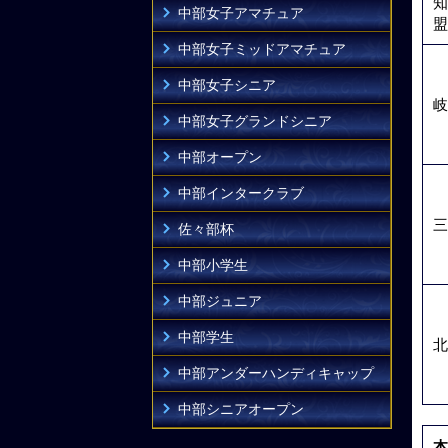
知
中部女子アマチュア
盟
中部女子ミッドアマチュア
中部女子シニア
岐
中部女子グランドシニア
中部オープン
中部インタークラブ
三
佐々部杯
中部小学生
中部ジュニア
中部学生
北
中部アンダーハンディキャップ
中部シニアオープン
本