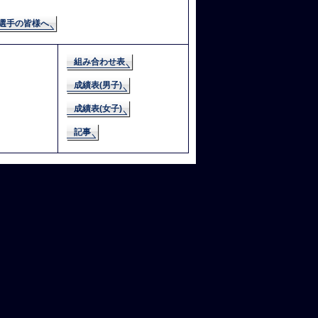
選手の皆様へ
組み合わせ表
成績表(男子)
成績表(女子)
記事