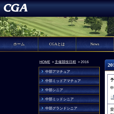
ホーム
CGAとは
News
HOME
主催競技日程
2016
2
中部アマチュア
予
中部ミッドアマチュア
申
中部シニア
中部ミッドシニア
中部グランドシニア
愛