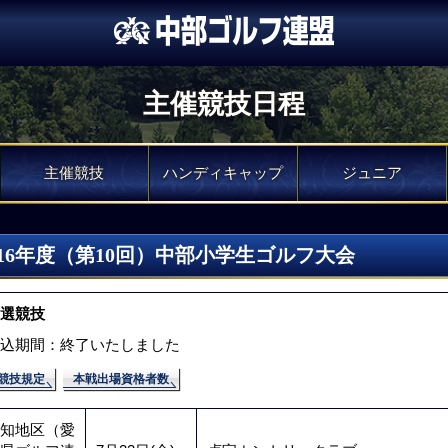
主催競技日程
主催競技
ハンディキャップ
ジュニア
016年度（第10回）中部小学生ゴルフ大会
選競技
込期間：終了いたしました
競技規定
本戦出場資格者数
知地区（愛