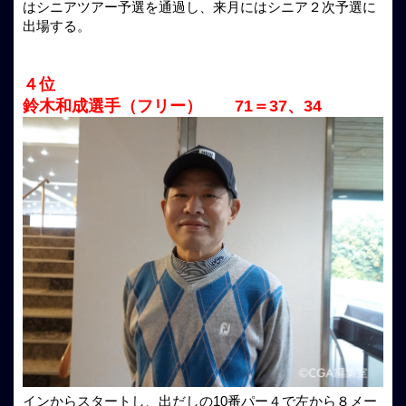
はシニアツアー予選を通過し、来月にはシニア２次予選に
出場する。
４位
鈴木和成選手（フリー） 71＝37、34
インからスタートし、出だしの10番パー４で左から８メー