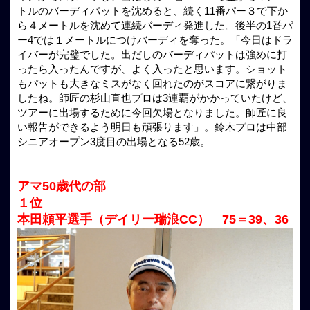
トルのバーディパットを沈めると、続く11番パー３で下か
ら４メートルを沈めて連続バーディ発進した。後半の1番パ
ー4では１メートルにつけバーディを奪った。「今日はドラ
イバーが完璧でした。出だしのバーディパットは強めに打
ったら入ったんですが、よく入ったと思います。ショット
もパットも大きなミスがなく回れたのがスコアに繋がりま
したね。師匠の杉山直也プロは3連覇がかかっていたけど、
ツアーに出場するために今回欠場となりました。師匠に良
い報告ができるよう明日も頑張ります」。鈴木プロは中部
シニアオープン3度目の出場となる52歳。
アマ50歳代の部
１位
本田頼平選手（デイリー瑞浪CC） 75＝39、36