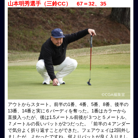
山本明秀選手（三鈴CC） 67＝32、35
アウトからスタート。前半の1番、4番、5番、8番、後半の
13番、14番と実に６バーディを奪った。1番はカラーから
直接入ったが、後は1.5メートル前後が３つと５メートル、
７メートルの長いパットが2つだった。「前半の４アンダー
で気分よく折り返すことができた。フェアウェイは2回外し
ましたが、よかったですね。何よりパットが良く入りまし