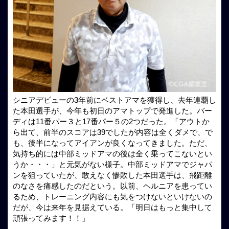
シニアデビューの3年前にベストアマを獲得し、去年連覇し
た本田選手が、今年も初日のアマトップで発進した。バー
ディは11番パー３と17番パー５の2つだった。「アウトか
ら出て、前半のスコアは39でしたが内容は全くダメで、で
も、後半になってアイアンが良くなってきました。ただ、
気持ち的には中部ミッドアマの後は全く乗ってこないとい
うか・・・」と元気がない様子。中部ミッドアマでジャパ
ンを狙っていたが、敢えなく惨敗した本田選手は、飛距離
のなさを痛感したのだという。以前、ヘルニアを患ってい
るため、トレーニング内容にも気をつけないといけないの
だが、今は来年を見据えている。「明日はもっと集中して
頑張ってみます！！」