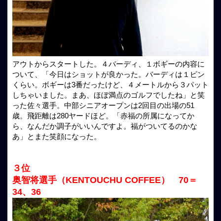
アウトからスタートした。４バーディ、１ボギーの内容に
ついて、「今日はショットが良かった。バーディは１ピン
くらい。ボギーは3番だったけど、４メートルから３パット
しちゃいました。まあ、ほぼ満点のゴルフでしたね」と笑
った佐々選手。中部シニアオープンは2回目の出場の51
歳。飛距離は280ヤードほど。「赤福の所属になってか
ら、なんだか調子がいいんですよ。福がついてるのかな
あ」とまた笑顔になった。
３位
奥智将選手（KENTOUCHU COFFEE） 70＝
34、36