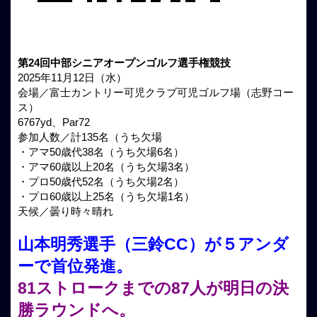
第24回中部シニアオープンゴルフ選手権競技
2025年11月12日（水）
会場／富士カントリー可児クラブ可児ゴルフ場（志野コー
ス）
6767yd、Par72
参加人数／計135名（うち欠場
・アマ50歳代38名（うち欠場6名）
・アマ60歳以上20名（うち欠場3名）
・プロ50歳代52名（うち欠場2名）
・プロ60歳以上25名（うち欠場1名）
天候／曇り時々晴れ
山本明秀選手（三鈴CC）が５アンダ
ーで首位発進。
81ストロークまでの87人が明日の決
勝ラウンドへ。