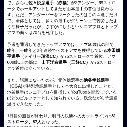
で、さらに
佐々悦彦選手（赤福）
が3アンダー、69ストロ
ークでホールアウトしてきたが山本選手の首位は変わら
ず。ただ、アンダーパーをマークしたのはこの４選手だけ
で、全体としては、多くの選手がグリーン上で苦労したよ
うな様子だったが、さすがにしぶといシニアプロとトップ
アマの面々は70台を死守した。
予選を通過してきたトップアマでは、アマ50歳代の部で、
昨年、一昨年と2年連続でベストアマを獲得している
本田頼
平選手（デイリー瑞浪CC）
が75ストロークで首位。アマ
60歳以上の部は、
山下洋右選手（三好CC）
が76ストロー
クで首位に立っている。
また、話題になったのが、元体操選手の
池谷幸雄選手
（CGA)
が特別承認選手として本大会に出場したことだ。
池谷選手はシニアプロを目指してYouTubeを開設している
ほどのゴルファーとして知られている。残念ながら予選通
過はできなかった。
1日目の競技が終わり、明日の決勝へのカットラインは
81
ストローク、87人
となった。