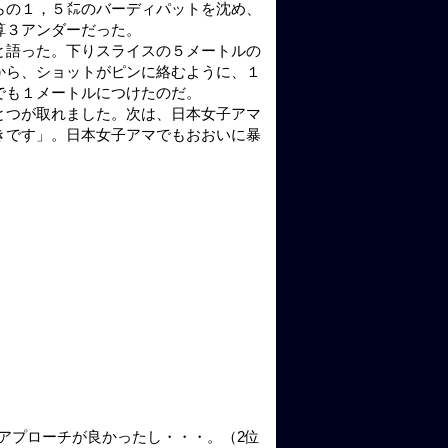
からの１，５㍍のバーディパットを沈め、
算３アンダーだった。
だと語った。下りスライスの５メートルの
から、ショットがピンに絡むように、１
）でも１メートルにつけたのだ。
とつが取れました。次は、日本女子アマ
きです」。日本女子アマでもおおいに暴
アプローチが良かったし・・・。（2位