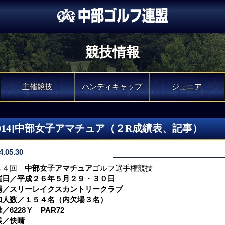
競技情報
主催競技
ハンディキャップ
ジュニア
2014]中部女子アマチュア（２R成績表、記事）
4.05.30
４４回
中部女子アマチュア
ゴルフ選手権競技
催日／平成２６年５月２９・３０日
場／スリーレイクスカントリークラブ
加人数／１５４名（内欠場３名）
／6228Ｙ PAR72
候／快晴