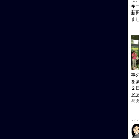
キ
新
ま
事
を
２
ド
与
～