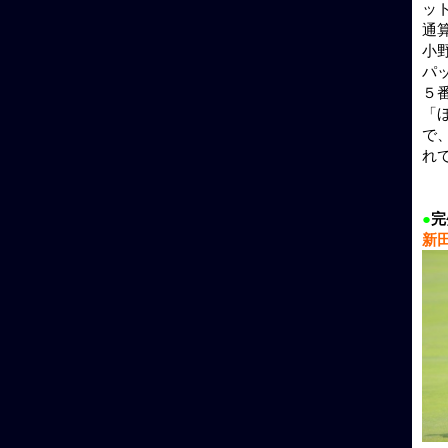
ッ
通
小
パ
５
「
で
れ
●
完
新