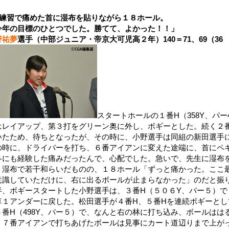
練習で痛めた首に湿布を貼りながら１８ホール。
今年の目標のひとつでした。勝てて、よかった！！」
野祐夢
選手（中部ジュニア・帝京大可児高２年）140＝71、69（36 
スタートホールの１番H（358Y、パ
はレイアップ、第３打をグリーン奥に外し、ボギーとした。続く２番
いたため、待ちとなったが、その時に、小野選手は同組の新田選手
の時に、ドライバーを打ち、６番アイアンに変えた途端に、首にペ
冬にも経験した痛みだったんで、心配でした。急いで、先生に湿布
、湿布で若干和らいだものの、１８ホール「ずっと痛かった。ここ
意識していただけに、右に出るボールが止まらなかった」のだと振
半、ボギースタートした小野選手は、３番H（５０６Y、パー５）
算１アンダーに戻した。松田選手が４番H、５番Hを連続ボギーと
６番H（498Y、パー５）で、なんと右の林に打ち込み、ボールは
、７番アイアンで打ちあげたボールは見事にカート道辺りまで上が