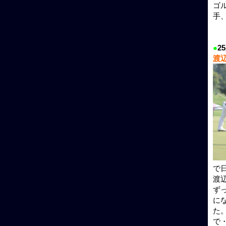
ゴ
手
●
2
渡
で
渡
ず
に
た
で