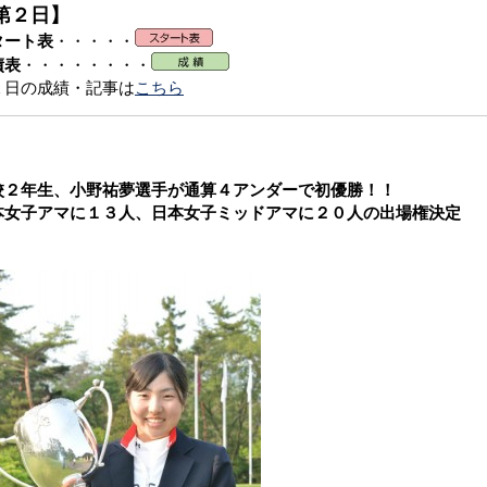
第２日】
タート表
・・・・・
績表
・・・・・・・・
１日の成績・記事は
こちら
校２年生、小野祐夢選手が通算４アンダーで初優勝！！
本女子アマに１３人、日本女子ミッドアマに２０人の出場権決定