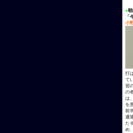
●
朝
「
小
打
て
習
の
は
を
前
通
た
め