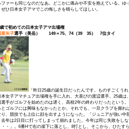
ルファーも同じなのだなあ。どこかに痛みや不安を抱えている。ゆ
、ぜひ日本女子アマでこの悔しさを晴らしてほしい。
5歳で初めての日本女子アマ出場権
辺亜矢子
選手（美岳） 149＝75、74（39 35） 7位タイ
「昨日25歳の誕生日だったんです。ものすごくうれ
日本女子アマチュア出場権を手に入れ、大喜びの渡辺選手。25歳は
辺選手がゴルフを始めたのは遅く、高校2年の終わりだったという
っとゴルフには興味もなかったとか。それでも、一旦クラブを握れ
なり、競技でも上位に顔を出すようになった。「ジュニアが強い中
。去年は2日目に打ってしまって崩れました。今年は同じ失敗をし
・・・」。6番Hで右の崖下に落とし、8打とし、そこから、ひたすら