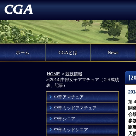
ホーム
CGAとは
News
HOME
競技情報
[
[2014]中部女子アマチュア（２R成績
表、記事）
201
中部アマチュア
第
中部ミッドアマチュア
開
会
中部シニア
参
距離
中部ミッドシニア
天