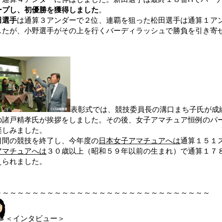
ープし、初優勝を獲得しました
。
田選手
は通算３アンダーで２位、連覇を狙った松田選手は通算１ア
したが、小野選手がその上を行くバーディラッシュで勝負を引き寄
表彰式では、競技委員長の溝口まち子氏が成
の諸戸精孝氏が挨拶をしました。その後、女子アマチュア恒例のパ
楽しみました。
日間の競技を終了し、今年度の
日本女子アマチュアへは
通算１５１
アマチュアへは
３０歳以上（昭和５９年以前の生まれ）で通算１７
えられました。
～～～～～～～～～～～～～～～～～～～～～～～～～～～～～
＜インタビュー＞