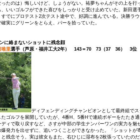
なったのは）悔しいけど、しょうがない。祐夢ちゃんがその上を行
も、いいゴルフができた喜びをしっかりと受け止めていた。新田選手
。すでにプロテスト2次テスト途中で、好調に進んでいる。決勝ラ
で確実にグリーンをとらえ、パーを拾っていた。
ンに絡まないショットに残念顔
田唯里
選手（芦原・福井工大2年） 143＝70 73（37 36） 3位
ディフェンディングチャンピオンとして最終組でス
したゴルフを展開していたが、4番H、5番Hで連続ボギーをたたき通
ーディで取り戻すなど、さすが中部の学生ナンバーワンの実力を魅
の爆発力を出せずに、追いつくことができなかった。「ショットが
」と残念そう。実は彼女もまた、右ひじに湿布を2枚張っていたの