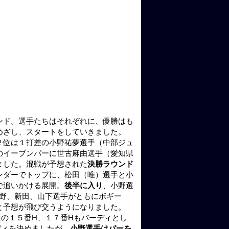
ンド。選手たちはそれぞれに、優勝はも
めざし、スタートをしていきました。
２位は１打差の小野祐夢選手（中部ジュ
のイーブンパーに世古麻由選手（愛知県
ました。混戦が予想された
決勝ラウンド
ンダーでトップに、松田（唯）選手と小
で追いかける展開。
後半に入り
、小野選
小野、新田、山下選手がともにボギー
と予想が飛び交うようになりました。
の１５番H、１７番Hもバーディとし
ディを決めましたが、
小野選手はパーを