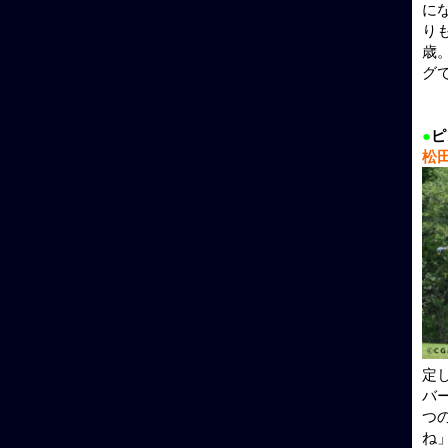
に
り
歳
グ
●
ピ
松
定
バ
つ
ね