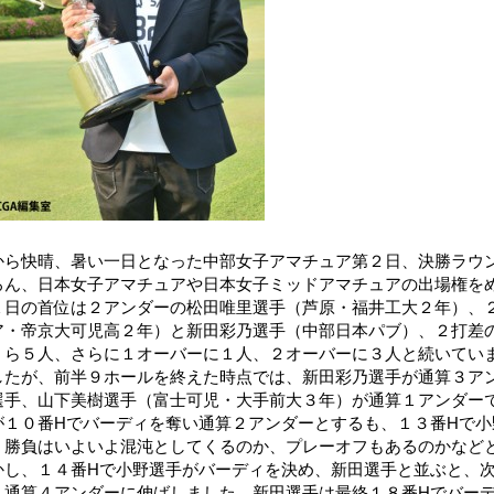
から快晴、暑い一日となった中部女子アマチュア第２日、決勝ラウ
ろん、日本女子アマチュアや日本女子ミッドアマチュアの出場権を
１日の首位は２アンダーの松田唯里選手（芦原・福井工大２年）、
ア・帝京大可児高２年）と新田彩乃選手（中部日本パブ）、２打差
）ら５人、さらに１オーバーに１人、２オーバーに３人と続いてい
したが、前半９ホールを終えた時点では、新田彩乃選手が通算３ア
選手、山下美樹選手（富士可児・大手前大３年）が通算１アンダー
が１０番Hでバーディを奪い通算２アンダーとするも、１３番Hで
、勝負はいよいよ混沌としてくるのか、プレーオフもあるのかなど
かし、１４番Hで小野選手がバーディを決め、新田選手と並ぶと、次
、通算４アンダーに伸ばしました。新田選手は最終１８番Hでバー