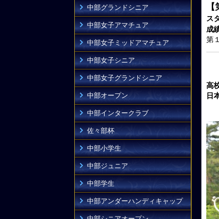
【
中部グランドシニア
ス
中部女子アマチュア
成
第
中部女子ミッドアマチュア
中部女子シニア
中部女子グランドシニア
高
中部オープン
日
中部インタークラブ
佐々部杯
中部小学生
中部ジュニア
中部学生
中部アンダーハンディキャップ
中部シニアオープン