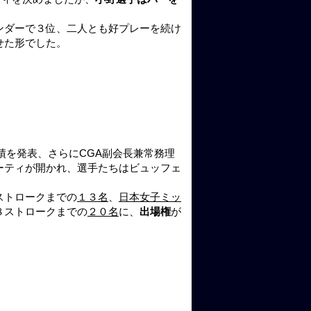
ンダーで３位、二人とも好プレーを続け
せた形でした。
績を発表、さらにCGA副会長兼常務理
ーティが開かれ、選手たちはビュッフェ
ストロークまでの
１３名
、
日本女子ミッ
８ストロークまでの
２０名
に、
出場権
が