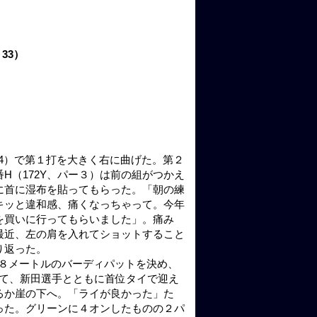
33）
ー4）で第１打を大きく右に曲げた。第２
H（172Y、パー３）は前の組がつかえ
に首に湿布を貼ってもらった。「朝の練
キッと違和感、痛くなっちゃって。今年
を買いに行ってもらいました」。痛み
最近、左の肩を入れてショットすること
り返った。
で８メートルのバーディパットを決め、
して、新田選手とともに首位タイで迎え
はるか崖の下へ。「ライが良かった」た
った。グリーンに４オンしたものの２パ