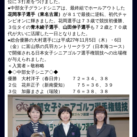
位に３打差をつけました。
●中部女子グランドシニアは、最終組でホールアウトした
花岡享子選手（東名古屋）
が８１で最後に逆転、初代チャ
ンピオンに輝きました。花岡選手は７３歳で競技初優勝、
３位タイの
青木綾子選手
、
山田伸子選手
も７２歳と７０歳
代が大いに活躍した一日となりました。
●総合優勝の大村選手には平成27年11月5日（木）・6日
（金）に富山県の呉羽カントリークラブ（日本海コース）
で開催される日本女子シニアゴルフ選手権競技への出場権
が与えられました。
＜入賞者＞敬称略
◆◇中部女子シニア◇◆
優勝 大村洋子（春日井） ７２＝３４、３８
２位 花井正子（新南愛知） ７５＝３６、３９
３位 加藤まさよ（瑞陵） ７６＝３８、３８