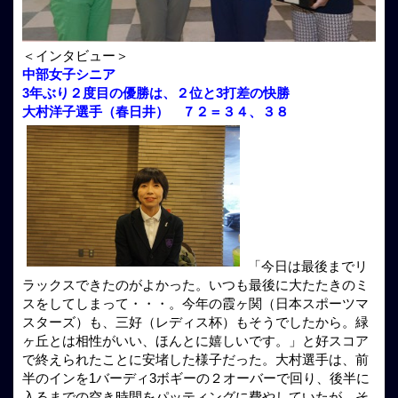
＜インタビュー＞
中部女子シニア
3年ぶり２度目の優勝は、２位と3打差の快勝
大村洋子選手（春日井） ７２＝３４、３８
「今日は最後までリ
ラックスできたのがよかった。いつも最後に大たたきのミ
スをしてしまって・・・。今年の霞ヶ関（日本スポーツマ
スターズ）も、三好（レディス杯）もそうでしたから。緑
ヶ丘とは相性がいい、ほんとに嬉しいです。」と好スコア
で終えられたことに安堵した様子だった。大村選手は、前
半のインを1バーディ3ボギーの２オーバーで回り、後半に
入るまでの空き時間をパッティングに費やしていたが、そ