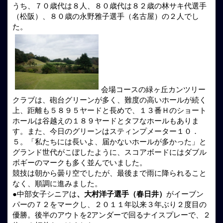
うち、７０歳代は８人、８０歳代は８２歳の林サキ代選手
（松阪）、８０歳の永野雅子選手（名古屋）の２人でし
た。
会場コースの緑ヶ丘カンツリー
クラブは、砲台グリーンが多く、難度の高いホールが続く
上、距離も５８９５ヤードと長めで、１３番Ｈのショート
ホールは谷越えの１８９ヤードとタフなホールもありま
す。また、今日のグリーンはスティンプメーター１０．
５。「私たちには長いよ、届かないホールが多かった」と
グランド世代がこぼしたように、スコアボードにはダブル
ボギーのマークも多く並んでいました。
競技は朝から曇り空でしたが、最後まで雨に降られること
なく、順調に進みました。
●中部女子シニアは
、大村洋子選手（春日井）
がイーブン
パーの７２をマークし、２０１１年以来３年ぶり２度目の
優勝。後半のアウトを2アンダーで回るナイスプレーで、２