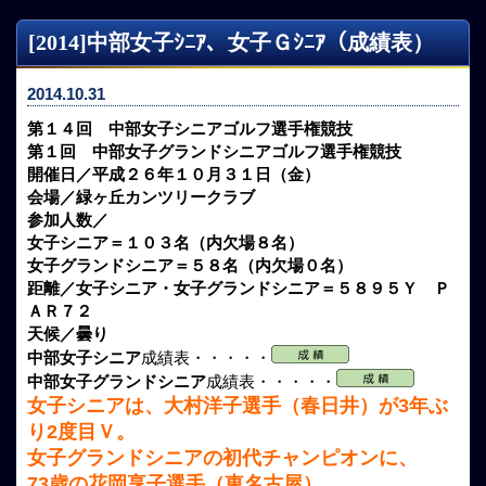
[2014]中部女子ｼﾆｱ、女子Ｇｼﾆｱ（成績表）
2014.10.31
第１４回 中部女子シニアゴルフ選手権競技
第１回 中部女子グランドシニアゴルフ選手権競技
開催日／平成２６年１０月３１日（金）
会場／緑ヶ丘カンツリークラブ
参加人数／
女子シニア＝１０３名（内欠場８名）
女子グランドシニア＝５８名（内欠場０名）
距離／女子シニア・女子グランドシニア＝５８９５Ｙ Ｐ
ＡＲ７２
天候／曇り
中部女子シニア
成績表・・・・・
中部女子グランドシニア
成績表・・・・・
女子シニアは、大村洋子選手（春日井）が3年ぶ
り2度目Ｖ。
女子グランドシニアの初代チャンピオンに、
73歳の花岡享子選手（東名古屋）