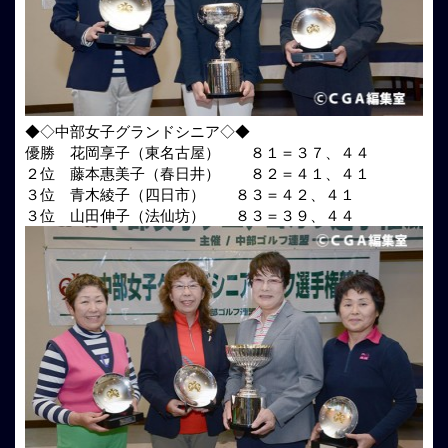
◆◇中部女子グランドシニア◇◆
優勝 花岡享子（東名古屋） ８１＝３７、４４
２位 藤本惠美子（春日井） ８２＝４１、４１
３位 青木綾子（四日市） ８３＝４２、４１
３位 山田伸子（法仙坊） ８３＝３９、４４