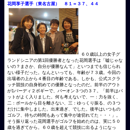
花岡享子選手（東名古屋） ８１＝３７、４４
６０歳以上の女子グ
ランドシニアの第1回優勝者となった花岡選手は「嘘じゃな
いの？まさか、自分が優勝なんて」といつまでも信じられ
ない様子だった。なんといっても、年齢が７３歳。今回の
出場者の上から４番目の年齢である。しかも、公式スクラ
ッチ競技の自身初めての優勝となったのだ。前半のアウト
が1バーディ２ボギーで、パーオン３つの３７。「前半はパ
ットがよく入りました。何も考えないで、一：力を抜く、
二：ボールから目を離さない、三：ゆっくり振る、の３つ
だけに集中しました。出来過ぎ、でした。後半はいつもの
ゴルフ、待ちの時間もあって集中が途切れてた・・・」。
そう振り返った花岡選手がゴルフを始めたのは、実に５０
歳を過ぎてから。６０歳を超えて競技に出るようになっ