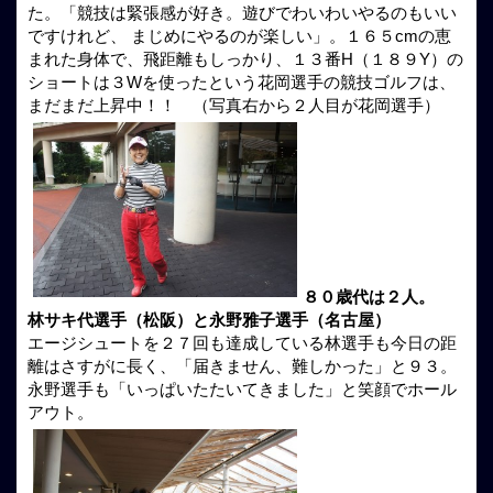
た。「競技は緊張感が好き。遊びでわいわいやるのもいい
ですけれど、 まじめにやるのが楽しい」。１６５cmの恵
まれた身体で、飛距離もしっかり、１３番H（１８９Y）の
ショートは３Wを使ったという花岡選手の競技ゴルフは、
まだまだ上昇中！！ （写真右から２人目が花岡選手）
８０歳代は２人。
林サキ代選手（松阪）と永野雅子選手（名古屋）
エージシュートを２７回も達成している林選手も今日の距
離はさすがに長く、「届きません、難しかった」と９３。
永野選手も「いっぱいたたいてきました」と笑顔でホール
アウト。