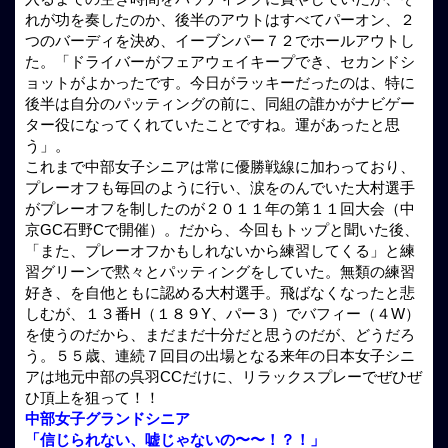
れが功を奏したのか、後半のアウトはすべてパーオン、２
つのバーディを決め、イーブンパー７２でホールアウトし
た。「ドライバーがフェアウェイキープでき、セカンドシ
ョットがよかったです。今日がラッキーだったのは、特に
後半は自分のパッティングの前に、同組の誰かがナビゲー
ター役になってくれていたことですね。運があったと思
う」。
これまで中部女子シニアは常に優勝戦線に加わっており、
プレーオフも毎回のように行い、涙をのんでいた大村選手
がプレーオフを制したのが２０１１年の第１１回大会（中
京GC石野Cで開催）。だから、今回もトップと聞いた後、
「また、プレーオフかもしれないから練習してくる」と練
習グリーンで黙々とパッティングをしていた。無類の練習
好き、を自他ともに認める大村選手。飛ばなくなったと悲
しむが、１３番H（１８９Y、パー３）でバフィー（４W）
を使うのだから、まだまだ十分だと思うのだが、どうだろ
う。５５歳、連続７回目の出場となる来年の日本女子シニ
アは地元中部の呉羽CCだけに、リラックスプレーでぜひぜ
ひ頂上を狙って！！
中部女子グランドシニア
「信じられない、嘘じゃないの〜〜！？！」